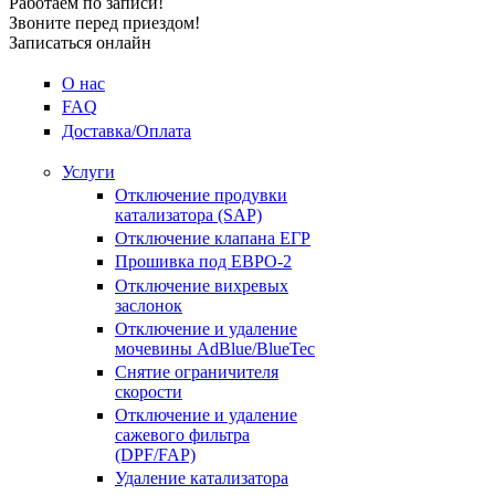
Работаем по записи!
Звоните перед приездом!
Записаться онлайн
О нас
FAQ
Доставка/Оплата
Услуги
Отключение продувки
катализатора (SAP)
Отключение клапана ЕГР
Прошивка под ЕВРО-2
Отключение вихревых
заслонок
Отключение и удаление
мочевины AdBlue/BlueTec
Снятие ограничителя
скорости
Отключение и удаление
сажевого фильтра
(DPF/FAP)
Удаление катализатора