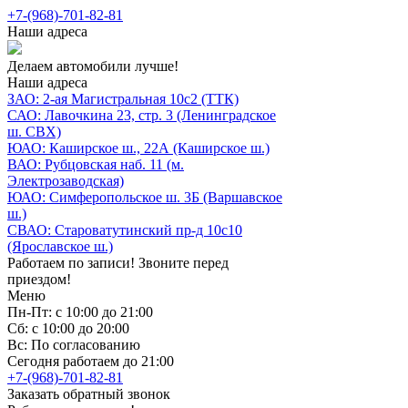
+7-(968)-701-82-81
Наши адреса
Делаем автомобили лучше!
Наши адреса
ЗАО: 2-ая Магистральная 10с2 (ТТК)
САО: Лавочкина 23, стр. 3 (Ленинградское
ш. СВХ)
ЮАО: Каширское ш., 22А (Каширское ш.)
ВАО: Рубцовская наб. 11 (м.
Электрозаводская)
ЮАО: Симферопольское ш. 3Б (Варшавское
ш.)
СВАО: Староватутинский пр-д 10с10
(Ярославское ш.)
Работаем по записи! Звоните перед
приездом!
Меню
Пн-Пт: с 10:00 до 21:00
Сб: с 10:00 до 20:00
Вс: По согласованию
Сегодня работаем до 21:00
+7-(968)-701-82-81
Заказать обратный звонок