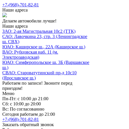
+7-(968)-701-82-81
Наши адреса
Делаем автомобили лучше!
Наши адреса
ЗАО: 2-ая Магистральная 10с2 (ТТК)
САО: Лавочкина 23, стр. 3 (Ленинградское
ш. СВХ)
ЮАО: Каширское ш., 22А (Каширское ш.)
ВАО: Рубцовская наб. 11 (м.
Электрозаводская)
ЮАО: Симферопольское ш. 3Б (Варшавское
ш.)
СВАО: Староватутинский пр-д 10с10
(Ярославское ш.)
Работаем по записи! Звоните перед
приездом!
Меню
Пн-Пт: с 10:00 до 21:00
Сб: с 10:00 до 20:00
Вс: По согласованию
Сегодня работаем до 21:00
+7-(968)-701-82-81
Заказать обратный звонок