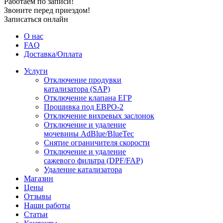
Работаем по записи!
Звоните перед приездом!
Записаться онлайн
О нас
FAQ
Доставка/Оплата
Услуги
Отключение продувки
катализатора (SAP)
Отключение клапана ЕГР
Прошивка под ЕВРО-2
Отключение вихревых заслонок
Отключение и удаление
мочевины AdBlue/BlueTec
Снятие ограничителя скорости
Отключение и удаление
сажевого фильтра (DPF/FAP)
Удаление катализатора
Магазин
Цены
Отзывы
Наши работы
Статьи