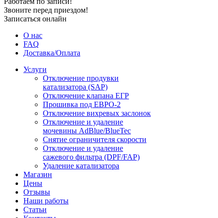
Работаем по записи!
Звоните перед приездом!
Записаться онлайн
О нас
FAQ
Доставка/Оплата
Услуги
Отключение продувки
катализатора (SAP)
Отключение клапана ЕГР
Прошивка под ЕВРО-2
Отключение вихревых заслонок
Отключение и удаление
мочевины AdBlue/BlueTec
Снятие ограничителя скорости
Отключение и удаление
сажевого фильтра (DPF/FAP)
Удаление катализатора
Магазин
Цены
Отзывы
Наши работы
Статьи