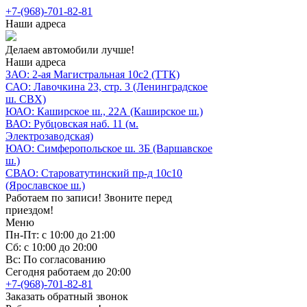
+7-(968)-701-82-81
Наши адреса
Делаем автомобили лучше!
Наши адреса
ЗАО: 2-ая Магистральная 10с2 (ТТК)
САО: Лавочкина 23, стр. 3 (Ленинградское
ш. СВХ)
ЮАО: Каширское ш., 22А (Каширское ш.)
ВАО: Рубцовская наб. 11 (м.
Электрозаводская)
ЮАО: Симферопольское ш. 3Б (Варшавское
ш.)
СВАО: Староватутинский пр-д 10с10
(Ярославское ш.)
Работаем по записи! Звоните перед
приездом!
Меню
Пн-Пт: с 10:00 до 21:00
Сб: с 10:00 до 20:00
Вс: По согласованию
Сегодня работаем до 20:00
+7-(968)-701-82-81
Заказать обратный звонок