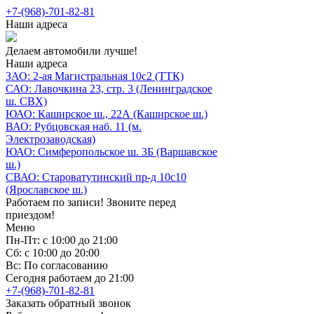
+7-(968)-701-82-81
Наши адреса
Делаем автомобили лучше!
Наши адреса
ЗАО: 2-ая Магистральная 10с2 (ТТК)
САО: Лавочкина 23, стр. 3 (Ленинградское
ш. СВХ)
ЮАО: Каширское ш., 22А (Каширское ш.)
ВАО: Рубцовская наб. 11 (м.
Электрозаводская)
ЮАО: Симферопольское ш. 3Б (Варшавское
ш.)
СВАО: Староватутинский пр-д 10с10
(Ярославское ш.)
Работаем по записи! Звоните перед
приездом!
Меню
Пн-Пт: с 10:00 до 21:00
Сб: с 10:00 до 20:00
Вс: По согласованию
Сегодня работаем до 21:00
+7-(968)-701-82-81
Заказать обратный звонок