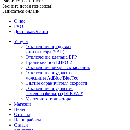
Работаем по записи!
Звоните перед приездом!
Записаться онлайн
О нас
FAQ
Доставка/Оплата
Услуги
Отключение продувки
катализатора (SAP)
Отключение клапана ЕГР
Прошивка под ЕВРО-2
Отключение вихревых заслонок
Отключение и удаление
мочевины AdBlue/BlueTec
Снятие ограничителя скорости
Отключение и удаление
сажевого фильтра (DPF/FAP)
Удаление катализатора
Магазин
Цены
Отзывы
Наши работы
Статьи