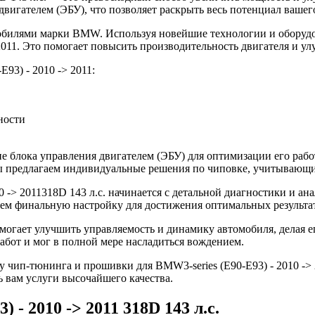
игателем (ЭБУ), что позволяет раскрыть весь потенциал вашего
билями марки BMW. Используя новейшие технологии и оборудо
> 2011. Это помогает повысить производительность двигателя и у
93) - 2010 -> 2011:
ности
 блока управления двигателем (ЭБУ) для оптимизации его рабо
 Мы предлагаем индивидуальные решения по чиповке, учитывающ
 -> 2011318D 143 л.с. начинается с детальной диагностики и ан
ем финальную настройку для достижения оптимальных результа
помогает улучшить управляемость и динамику автомобиля, делая
абот и мог в полной мере насладиться вождением.
 чип-тюнинга и прошивки для BMW3-series (E90-E93) - 2010 -> 
ь вам услуги высочайшего качества.
 - 2010 -> 2011 318D 143 л.с.