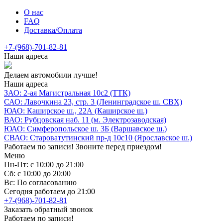
О нас
FAQ
Доставка/Оплата
+7-(968)-701-82-81
Наши адреса
Делаем автомобили лучше!
Наши адреса
ЗАО: 2-ая Магистральная 10с2 (ТТК)
САО: Лавочкина 23, стр. 3 (Ленинградское ш. СВХ)
ЮАО: Каширское ш., 22А (Каширское ш.)
ВАО: Рубцовская наб. 11 (м. Электрозаводская)
ЮАО: Симферопольское ш. 3Б (Варшавское ш.)
СВАО: Староватутинский пр-д 10с10 (Ярославское ш.)
Работаем по записи! Звоните перед приездом!
Меню
Пн-Пт: с 10:00 до 21:00
Сб: с 10:00 до 20:00
Вс: По согласованию
Сегодня работаем до 21:00
+7-(968)-701-82-81
Заказать обратный звонок
Работаем по записи!