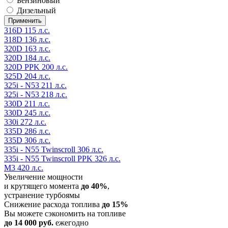
Бензиновый
Дизельный
316D 115 л.с.
318D 136 л.с.
320D 163 л.с.
320D 184 л.с.
320D PPK 200 л.с.
325D 204 л.с.
325i - N53 211 л.с.
325i - N53 218 л.с.
330D 211 л.с.
330D 245 л.с.
330i 272 л.с.
335D 286 л.с.
335D 306 л.с.
335i - N55 Twinscroll 306 л.с.
335i - N55 Twinscroll PPK 326 л.с.
M3 420 л.с.
Увеличение мощности
и крутящего момента
до 40%
,
устранение турбоямы
Снижение расхода топлива
до 15%
Вы можете сэкономить на топливе
до 14 000 руб.
ежегодно