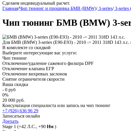
Сделаем индивидуальный расчет.
Главная
/
Чип тюнинг и прошивка БМВ (BMW)
/
3-series
/
3-series
Чип тюнинг БМВ (BMW) 3-series
Для БМВ (BMW) 3-series (E90-E93) - 2010 -> 2011 318D 143 л.
В комплекте со скидкой
Выберите интересующие вас услуги:
Чип тюнинг
Отключение/удаление сажевого фильтра DPF
Отключение клапана ЕГР
Отключение вихревых заслонок
Снятие ограничителя скорости
Ваша скидка
-
0
руб
0
%
20 000 руб.
Консультация специалиста или запись на чип тюнинг
+7 (926) 636 96 29
Записаться онлайн
Доехать
Stage 1
(+42 Л.С., +90
Нм
)