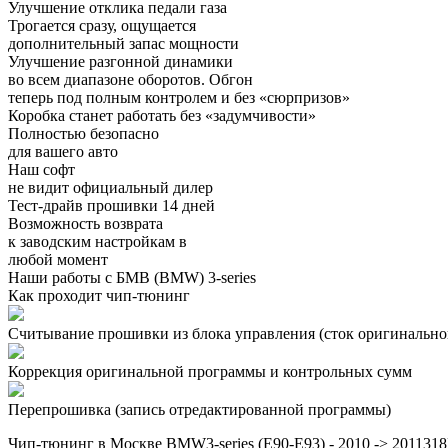
Улучшение отклика педали газа
Трогается сразу, ощущается
дополнительный запас мощности
Улучшение разгонной динамики
во всем диапазоне оборотов. Обгон
теперь под полным контролем и без «сюрпризов»
Коробка станет работать без «задумчивости»
Полностью безопасно
для вашего авто
Наш софт
не видит официальный дилер
Тест-драйв прошивки 14 дней
Возможность возврата
к заводским настройкам в
любой момент
Наши работы с БМВ (BMW) 3-series
Как проходит чип-тюнинг
Считывание прошивки из блока управления (сток оригинальной
Коррекция оригинальной программы и контрольных сумм
Перепрошивка (запись отредактированной программы)
Чип-тюнинг в Москве BMW3-series (E90-E93) - 2010 -> 201131