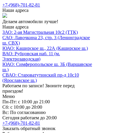
+7-(968)-701-82-81
Наши адреса
Делаем автомобили лучше!
Наши адреса
ЗАО: 2-ая Магистральная 10с2 (ТТК)
САО: Лавочкина 23, стр. 3 (Ленинградское
ш. СВХ)
ЮАО: Каширское ш., 22А (Каширское ш.)
ВАО: Рубцовская наб. 11 (м.
Электрозаводская)
ЮАО: Симферопольское ш. 3Б (Варшавское
ш.)
СВАО: Староватутинский пр-д 10с10
(Ярославское ш.)
Работаем по записи! Звоните перед
приездом!
Меню
Пн-Пт: с 10:00 до 21:00
Сб: с 10:00 до 20:00
Вс: По согласованию
Сегодня работаем до 20:00
+7-(968)-701-82-81
Заказать обратный звонок