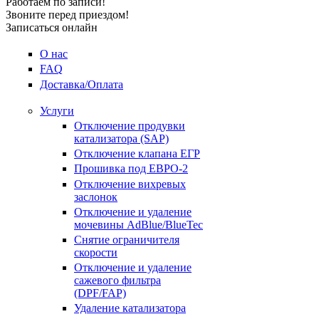
Работаем по записи!
Звоните перед приездом!
Записаться онлайн
О нас
FAQ
Доставка/Оплата
Услуги
Отключение продувки
катализатора (SAP)
Отключение клапана ЕГР
Прошивка под ЕВРО-2
Отключение вихревых
заслонок
Отключение и удаление
мочевины AdBlue/BlueTec
Снятие ограничителя
скорости
Отключение и удаление
сажевого фильтра
(DPF/FAP)
Удаление катализатора