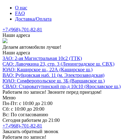
О нас
FAQ
Доставка/Оплата
+7-(968)-701-82-81
Наши адреса
Делаем автомобили лучше!
Наши адреса
ЗАО: 2-ая Магистральная 10с2 (ТТК)
САО: Лавочкина 23, стр. 3 (Ленинградское ш. СВХ)
ЮАО: Каширское ш., 22А (Каширское ш.)
ВАО: Рубцовская наб. 11 (м. Электрозаводская)
ЮАО: Симферопольское ш. 3Б (Варшавское ш.)
СВАО: Староватутинский пр-д 10с10 (Ярославское ш.)
Работаем по записи! Звоните перед приездом!
Меню
Пн-Пт: с 10:00 до 21:00
Сб: с 10:00 до 20:00
Вс: По согласованию
Сегодня работаем до 21:00
+7-(968)-701-82-81
Заказать обратный звонок
Работаем по записи!