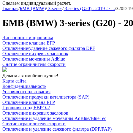
Сделаем индивидуальный расчет.
Главная
/
БМВ (BMW)
/
3-series
/
3-series (G20) - 2019 -> ...
/
320D 190
БМВ (BMW) 3-series (G20) - 201
Чип тюнинг и прошивка
Отключение клапана ЕГР
Отключение/удаление сажевого фильтра DPF
Отключение вихревых заслонок
Отключение мочевины Adblue
Снятие ограничителя скорости
Делаем автомобили лучше!
Карта сайта
Конфиденциальность
Условия использования
Отключение продувки катализатора (SAP)
Отключение клапана ЕГР
Прошивка под ЕВРО-2
Отключение вихревых заслонок
Отключение и удаление мочевины AdBlue/BlueTec
Снятие ограничителя скорости
Отключение и удаление сажевого фильтра (DPF/FAP)