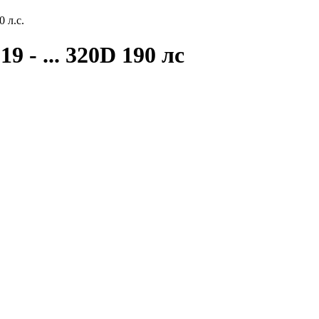
 л.с.
9 - ... 320D 190 лс