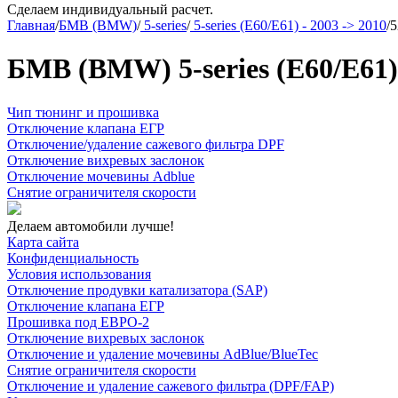
Сделаем индивидуальный расчет.
Главная
/
БМВ (BMW)
/
5-series
/
5-series (E60/E61) - 2003 -> 2010
/
5
БМВ (BMW) 5-series (E60/E61) 
Чип тюнинг и прошивка
Отключение клапана ЕГР
Отключение/удаление сажевого фильтра DPF
Отключение вихревых заслонок
Отключение мочевины Adblue
Снятие ограничителя скорости
Делаем автомобили лучше!
Карта сайта
Конфиденциальность
Условия использования
Отключение продувки катализатора (SAP)
Отключение клапана ЕГР
Прошивка под ЕВРО-2
Отключение вихревых заслонок
Отключение и удаление мочевины AdBlue/BlueTec
Снятие ограничителя скорости
Отключение и удаление сажевого фильтра (DPF/FAP)