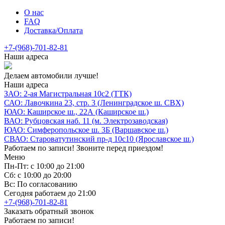
О нас
FAQ
Доставка/Оплата
+7-(968)-701-82-81
Наши адреса
Делаем автомобили лучше!
Наши адреса
ЗАО: 2-ая Магистральная 10с2 (ТТК)
САО: Лавочкина 23, стр. 3 (Ленинградское ш. СВХ)
ЮАО: Каширское ш., 22А (Каширское ш.)
ВАО: Рубцовская наб. 11 (м. Электрозаводская)
ЮАО: Симферопольское ш. 3Б (Варшавское ш.)
СВАО: Староватутинский пр-д 10с10 (Ярославское ш.)
Работаем по записи! Звоните перед приездом!
Меню
Пн-Пт: с 10:00 до 21:00
Сб: с 10:00 до 20:00
Вс: По согласованию
Сегодня работаем до 21:00
+7-(968)-701-82-81
Заказать обратный звонок
Работаем по записи!