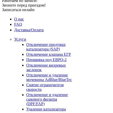
Работаем по записи!
Звоните перед приездом!
Записаться онлайн
О нас
FAQ
Доставка/Оплата
Услуги
Отключение продувки
катализатора (SAP)
Отключение клапана ЕГР
Прошивка под ЕВРО-2
Отключение вихревых
заслонок
Отключение и удаление
мочевины AdBlue/BlueTec
Снятие ограничителя
скорости
Отключение и удаление
сажевого фильтра
(DPF/FAP)
Удаление катализатора