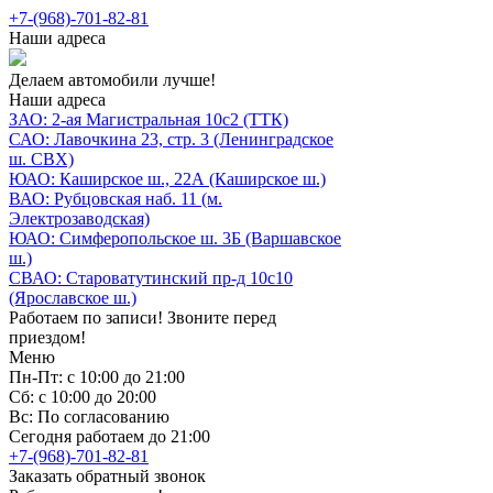
+7-(968)-701-82-81
Наши адреса
Делаем автомобили лучше!
Наши адреса
ЗАО: 2-ая Магистральная 10с2 (ТТК)
САО: Лавочкина 23, стр. 3 (Ленинградское
ш. СВХ)
ЮАО: Каширское ш., 22А (Каширское ш.)
ВАО: Рубцовская наб. 11 (м.
Электрозаводская)
ЮАО: Симферопольское ш. 3Б (Варшавское
ш.)
СВАО: Староватутинский пр-д 10с10
(Ярославское ш.)
Работаем по записи! Звоните перед
приездом!
Меню
Пн-Пт: с 10:00 до 21:00
Сб: с 10:00 до 20:00
Вс: По согласованию
Сегодня работаем до 21:00
+7-(968)-701-82-81
Заказать обратный звонок