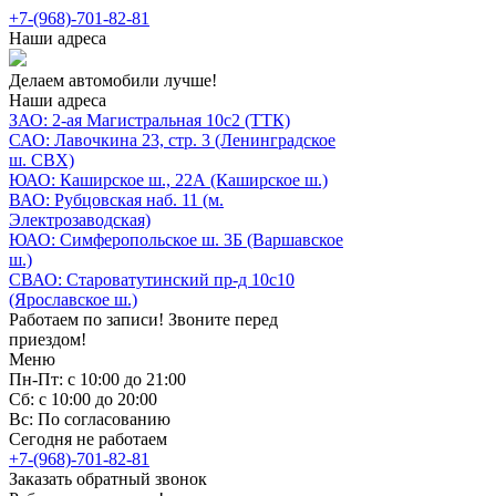
+7-(968)-701-82-81
Наши адреса
Делаем автомобили лучше!
Наши адреса
ЗАО: 2-ая Магистральная 10с2 (ТТК)
САО: Лавочкина 23, стр. 3 (Ленинградское
ш. СВХ)
ЮАО: Каширское ш., 22А (Каширское ш.)
ВАО: Рубцовская наб. 11 (м.
Электрозаводская)
ЮАО: Симферопольское ш. 3Б (Варшавское
ш.)
СВАО: Староватутинский пр-д 10с10
(Ярославское ш.)
Работаем по записи! Звоните перед
приездом!
Меню
Пн-Пт: с 10:00 до 21:00
Сб: с 10:00 до 20:00
Вс: По согласованию
Сегодня не работаем
+7-(968)-701-82-81
Заказать обратный звонок