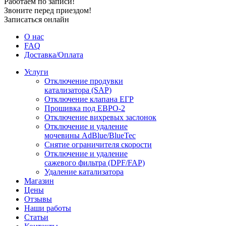
Работаем по записи!
Звоните перед приездом!
Записаться онлайн
О нас
FAQ
Доставка/Оплата
Услуги
Отключение продувки
катализатора (SAP)
Отключение клапана ЕГР
Прошивка под ЕВРО-2
Отключение вихревых заслонок
Отключение и удаление
мочевины AdBlue/BlueTec
Снятие ограничителя скорости
Отключение и удаление
сажевого фильтра (DPF/FAP)
Удаление катализатора
Магазин
Цены
Отзывы
Наши работы
Статьи