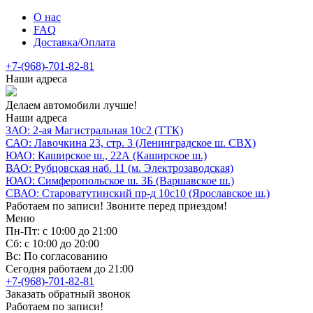
О нас
FAQ
Доставка/Оплата
+7-(968)-701-82-81
Наши адреса
Делаем автомобили лучше!
Наши адреса
ЗАО: 2-ая Магистральная 10с2 (ТТК)
САО: Лавочкина 23, стр. 3 (Ленинградское ш. СВХ)
ЮАО: Каширское ш., 22А (Каширское ш.)
ВАО: Рубцовская наб. 11 (м. Электрозаводская)
ЮАО: Симферопольское ш. 3Б (Варшавское ш.)
СВАО: Староватутинский пр-д 10с10 (Ярославское ш.)
Работаем по записи! Звоните перед приездом!
Меню
Пн-Пт: с 10:00 до 21:00
Сб: с 10:00 до 20:00
Вс: По согласованию
Сегодня работаем до 21:00
+7-(968)-701-82-81
Заказать обратный звонок
Работаем по записи!