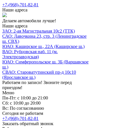
+7-(968)-701-82-81
Наши адреса
Делаем автомобили лучше!
Наши адреса
ЗАО: 2-ая Магистральная 10с2 (ТТК)
САО: Лавочкина 23, стр. 3 (Ленинградское
ш. СВХ)
ЮАО: Каширское ш., 22А (Каширское ш.)
ВАО: Рубцовская наб. 11 (м.
Электрозаводская)
ЮАО: Симферопольское ш. 3Б (Варшавское
ш.)
СВАО: Староватутинский пр-д 10с10
(Ярославское ш.)
Работаем по записи! Звоните перед
приездом!
Меню
Пн-Пт: с 10:00 до 21:00
Сб: с 10:00 до 20:00
Вс: По согласованию
Сегодня не работаем
+7-(968)-701-82-81
Заказать обратный звонок