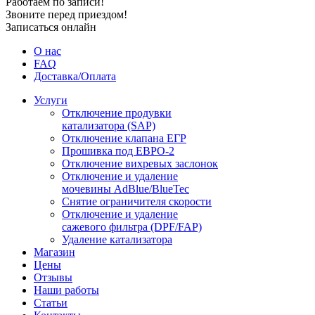
Работаем по записи!
Звоните перед приездом!
Записаться онлайн
О нас
FAQ
Доставка/Оплата
Услуги
Отключение продувки
катализатора (SAP)
Отключение клапана ЕГР
Прошивка под ЕВРО-2
Отключение вихревых заслонок
Отключение и удаление
мочевины AdBlue/BlueTec
Снятие ограничителя скорости
Отключение и удаление
сажевого фильтра (DPF/FAP)
Удаление катализатора
Магазин
Цены
Отзывы
Наши работы
Статьи