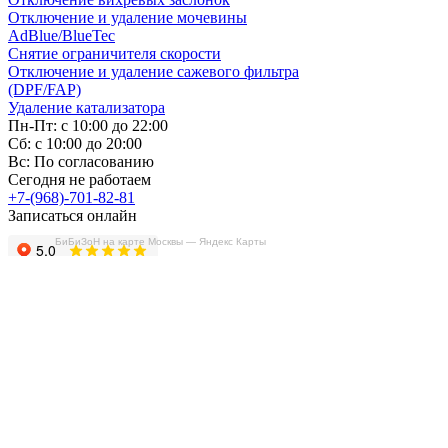
Отключение и удаление мочевины
AdBlue/BlueTec
Снятие ограничителя скорости
Отключение и удаление сажевого фильтра
(DPF/FAP)
Удаление катализатора
Пн-Пт: с 10:00 до 22:00
Сб: с 10:00 до 20:00
Вс: По согласованию
Сегодня не работаем
+7-(968)-701-82-81
Записаться онлайн
БиБиЗоН на карте Москвы — Яндекс Карты
Copyright © 2008-2026, ООО “БиБиЗон”.
Все права защищены.
Все товарные знаки, перечисленные на
сайте, являются собственностью их
владельцев
и размещены в информационных целях.
Отзывы
Наши работы