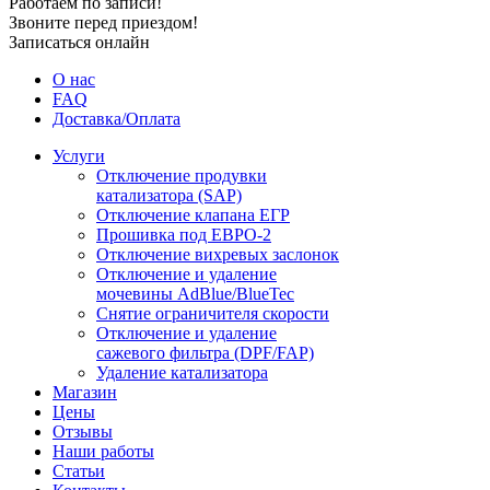
Работаем по записи!
Звоните перед приездом!
Записаться онлайн
О нас
FAQ
Доставка/Оплата
Услуги
Отключение продувки
катализатора (SAP)
Отключение клапана ЕГР
Прошивка под ЕВРО-2
Отключение вихревых заслонок
Отключение и удаление
мочевины AdBlue/BlueTec
Снятие ограничителя скорости
Отключение и удаление
сажевого фильтра (DPF/FAP)
Удаление катализатора
Магазин
Цены
Отзывы
Наши работы
Статьи