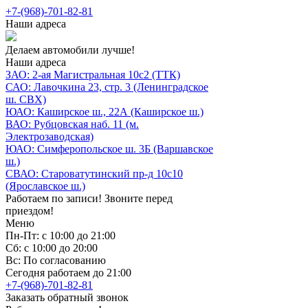
+7-(968)-701-82-81
Наши адреса
Делаем автомобили лучше!
Наши адреса
ЗАО: 2-ая Магистральная 10с2 (ТТК)
САО: Лавочкина 23, стр. 3 (Ленинградское
ш. СВХ)
ЮАО: Каширское ш., 22А (Каширское ш.)
ВАО: Рубцовская наб. 11 (м.
Электрозаводская)
ЮАО: Симферопольское ш. 3Б (Варшавское
ш.)
СВАО: Староватутинский пр-д 10с10
(Ярославское ш.)
Работаем по записи! Звоните перед
приездом!
Меню
Пн-Пт: с 10:00 до 21:00
Сб: с 10:00 до 20:00
Вс: По согласованию
Сегодня работаем до 21:00
+7-(968)-701-82-81
Заказать обратный звонок