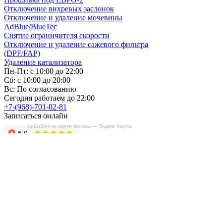
Отключение вихревых заслонок
Отключение и удаление мочевины
AdBlue/BlueTec
Снятие ограничителя скорости
Отключение и удаление сажевого фильтра
(DPF/FAP)
Удаление катализатора
Пн-Пт: с 10:00 до 22:00
Сб: с 10:00 до 20:00
Вс: По согласованию
Сегодня работаем до 22:00
+7-(968)-701-82-81
Записаться онлайн
БиБиЗоН на карте Москвы — Яндекс Карты
Copyright © 2008-2026, ООО “БиБиЗон”.
Все права защищены.
Все товарные знаки, перечисленные на
сайте, являются собственностью их
владельцев
и размещены в информационных целях.
Отзывы