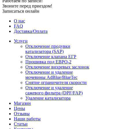
Работаем по записи!
Звоните перед приездом!
Записаться онлайн
О нас
FAQ
Доставка/Оплата
Услуги
Отключение продувки
катализатора (SAP)
Отключение клапана ЕГР
Прошивка под ЕВРО-2
Отключение вихревых заслонок
Отключение и удаление
мочевины AdBlue/BlueTec
Снятие ограничителя скорости
Отключение и удаление
сажевого фильтра (DPF/FAP)
Удаление катализатора
Магазин
Цены
Отзывы
Наши работы
Статьи