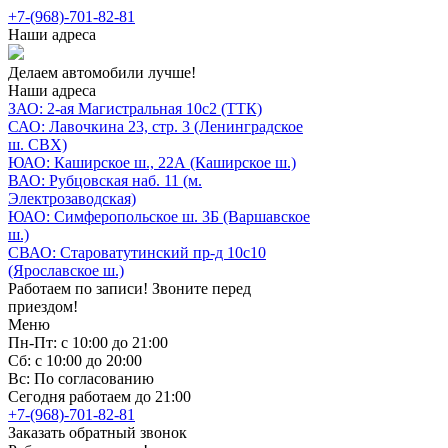
+7-(968)-701-82-81
Наши адреса
Делаем автомобили лучше!
Наши адреса
ЗАО: 2-ая Магистральная 10с2 (ТТК)
САО: Лавочкина 23, стр. 3 (Ленинградское
ш. СВХ)
ЮАО: Каширское ш., 22А (Каширское ш.)
ВАО: Рубцовская наб. 11 (м.
Электрозаводская)
ЮАО: Симферопольское ш. 3Б (Варшавское
ш.)
СВАО: Староватутинский пр-д 10с10
(Ярославское ш.)
Работаем по записи! Звоните перед
приездом!
Меню
Пн-Пт: с 10:00 до 21:00
Сб: с 10:00 до 20:00
Вс: По согласованию
Сегодня работаем до 21:00
+7-(968)-701-82-81
Заказать обратный звонок