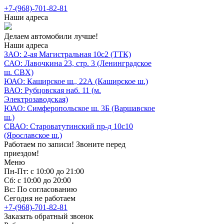
+7-(968)-701-82-81
Наши адреса
Делаем автомобили лучше!
Наши адреса
ЗАО: 2-ая Магистральная 10с2 (ТТК)
САО: Лавочкина 23, стр. 3 (Ленинградское
ш. СВХ)
ЮАО: Каширское ш., 22А (Каширское ш.)
ВАО: Рубцовская наб. 11 (м.
Электрозаводская)
ЮАО: Симферопольское ш. 3Б (Варшавское
ш.)
СВАО: Староватутинский пр-д 10с10
(Ярославское ш.)
Работаем по записи! Звоните перед
приездом!
Меню
Пн-Пт: с 10:00 до 21:00
Сб: с 10:00 до 20:00
Вс: По согласованию
Сегодня не работаем
+7-(968)-701-82-81
Заказать обратный звонок