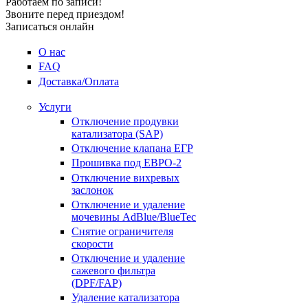
Работаем по записи!
Звоните перед приездом!
Записаться онлайн
О нас
FAQ
Доставка/Оплата
Услуги
Отключение продувки
катализатора (SAP)
Отключение клапана ЕГР
Прошивка под ЕВРО-2
Отключение вихревых
заслонок
Отключение и удаление
мочевины AdBlue/BlueTec
Снятие ограничителя
скорости
Отключение и удаление
сажевого фильтра
(DPF/FAP)
Удаление катализатора