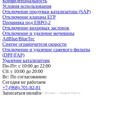
Конфиденциальность
Условия использования
Отключение продувки катализатора (SAP)
Отключение клапана ЕГР
Прошивка под ЕВРО-2
Отключение вихревых заслонок
Отключение и удаление мочевины
AdBlue/BlueTec
Снятие ограничителя скорости
Отключение и удаление сажевого фильтра
(DPF/FAP)
Удаление катализатора
Пн-Пт: с 10:00 до 22:00
Сб: с 10:00 до 20:00
Вс: По согласованию
Сегодня не работаем
+7-(968)-701-82-81
Записаться онлайн
БиБиЗоН на карте Москвы — Яндекс Карты
Copyright © 2008-2026, ООО “БиБиЗон”.
Все права защищены.
Все товарные знаки, перечисленные на
сайте, являются собственностью их