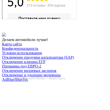
Делаем автомобили лучше!
Карта сайта
Конфиденциальность
Условия использования
Отключение продувки катализатора (SAP)
Отключение клапана ЕГР
Прошивка под ЕВРО-2
Отключение вихревых заслонок
Отключение и удаление мочевины
БиБиЗоН на карте Москвы — Яндекс Карты
AdBlue/BlueTec
Снятие ограничителя скорости
Отключение и удаление сажевого фильтра
(DPF/FAP)
Удаление катализатора
Пн-Пт: с 10:00 до 22:00
Сб: с 10:00 до 20:00