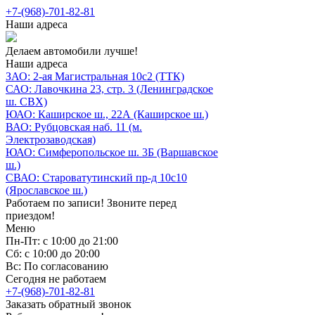
+7-(968)-701-82-81
Наши адреса
Делаем автомобили лучше!
Наши адреса
ЗАО: 2-ая Магистральная 10с2 (ТТК)
САО: Лавочкина 23, стр. 3 (Ленинградское
ш. СВХ)
ЮАО: Каширское ш., 22А (Каширское ш.)
ВАО: Рубцовская наб. 11 (м.
Электрозаводская)
ЮАО: Симферопольское ш. 3Б (Варшавское
ш.)
СВАО: Староватутинский пр-д 10с10
(Ярославское ш.)
Работаем по записи! Звоните перед
приездом!
Меню
Пн-Пт: с 10:00 до 21:00
Сб: с 10:00 до 20:00
Вс: По согласованию
Сегодня не работаем
+7-(968)-701-82-81
Заказать обратный звонок