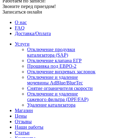
Работаем по записи!
Звоните перед приездом!
Записаться онлайн
О нас
FAQ
Доставка/Оплата
Услуги
Отключение продувки
катализатора (SAP)
Отключение клапана ЕГР
Прошивка под ЕВРО-2
Отключение вихревых заслонок
Отключение и удаление
мочевины AdBlue/BlueTec
Снятие ограничителя скорости
Отключение и удаление
сажевого фильтра (DPF/FAP)
Удаление катализатора
Магазин
Цены
Отзывы
Наши работы
Статьи