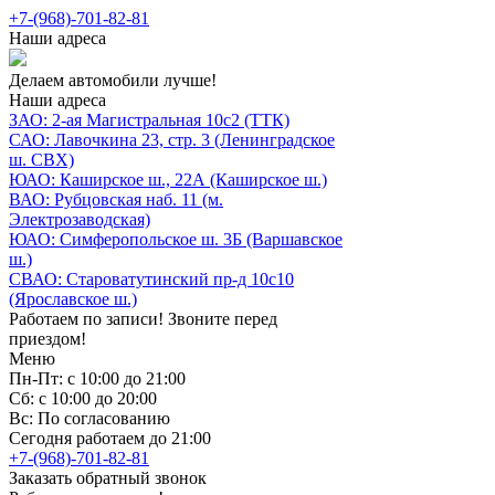
+7-(968)-701-82-81
Наши адреса
Делаем автомобили лучше!
Наши адреса
ЗАО: 2-ая Магистральная 10с2 (ТТК)
САО: Лавочкина 23, стр. 3 (Ленинградское
ш. СВХ)
ЮАО: Каширское ш., 22А (Каширское ш.)
ВАО: Рубцовская наб. 11 (м.
Электрозаводская)
ЮАО: Симферопольское ш. 3Б (Варшавское
ш.)
СВАО: Староватутинский пр-д 10с10
(Ярославское ш.)
Работаем по записи! Звоните перед
приездом!
Меню
Пн-Пт: с 10:00 до 21:00
Сб: с 10:00 до 20:00
Вс: По согласованию
Сегодня работаем до 21:00
+7-(968)-701-82-81
Заказать обратный звонок