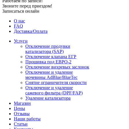
Работаем по записи!
Звоните перед приездом!
Записаться онлайн
О нас
FAQ
Доставка/Оплата
Услуги
Отключение продувки
катализатора (SAP)
Отключение клапана ЕГР
Прошивка под ЕВРО-2
Отключение вихревых заслонок
Отключение и удаление
мочевины AdBlue/BlueTec
Снятие ограничителя скорости
Отключение и удаление
сажевого фильтра (DPF/FAP)
Удаление катализатора
Магазин
Цены
Отзывы
Наши работы
Статьи