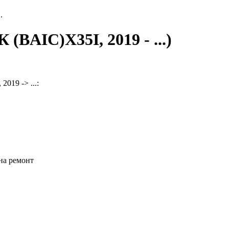
.
BAIC)X35I, 2019 - ...)
019 -> ...:
на ремонт