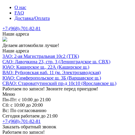
О нас
FAQ
Доставка/Оплата
+7-(968)-701-82-81
Наши адреса
Делаем автомобили лучше!
Наши адреса
ЗАО: 2-ая Магистральная 10с2 (ТТК)
САО: Лавочкина 23, стр. 3 (Ленинградское ш. СВХ)
ЮАО: Каширское ш., 22А (Каширское ш.)
ВАО: Рубцовская наб. 11 (м. Электрозаводская)
ЮАО: Симферопольское ш. 3Б (Варшавское ш.)
СВАО: Староватутинский пр-д 10с10 (Ярославское ш.)
Работаем по записи! Звоните перед приездом!
Меню
Пн-Пт: с 10:00 до 21:00
Сб: с 10:00 до 20:00
Вс: По согласованию
Сегодня работаем до 21:00
+7-(968)-701-82-81
Заказать обратный звонок
Работаем по записи!