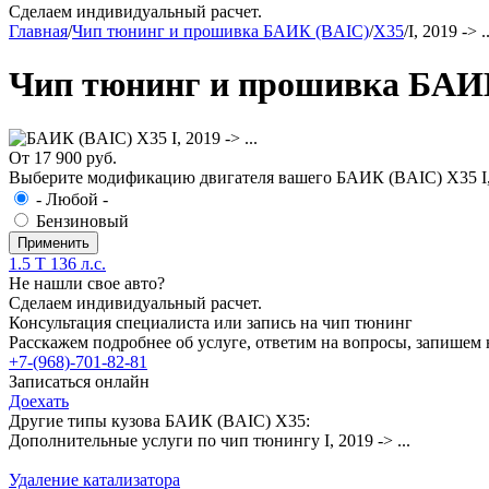
Сделаем индивидуальный расчет.
Главная
/
Чип тюнинг и прошивка БАИК (BAIC)
/
X35
/
I, 2019 -> ..
Чип тюнинг и прошивка БАИК (
От 17 900 руб.
Выберите модификацию двигателя вашего БАИК (BAIC) X35 I, 2
- Любой -
Бензиновый
1.5 T 136 л.с.
Не нашли свое авто?
Сделаем индивидуальный расчет.
Консультация специалиста или запись на чип тюнинг
Расскажем подробнее об услуге, ответим на вопросы, запишем 
+7-(968)-701-82-81
Записаться онлайн
Доехать
Другие типы кузова БАИК (BAIC) X35:
Дополнительные услуги по чип тюнингу I, 2019 -> ...
Удаление катализатора