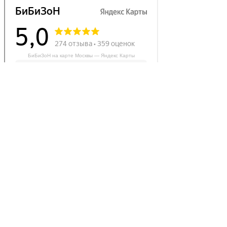
БиБиЗоН на карте Москвы — Яндекс Карты
Делаем автомобили лучше!
Карта сайта
Конфиденциальность
Условия использования
Отключение продувки катализатора (SAP)
Отключение клапана ЕГР
Прошивка под ЕВРО-2
Отключение вихревых заслонок
Отключение и удаление мочевины
AdBlue/BlueTec
Снятие ограничителя скорости
Отключение и удаление сажевого фильтра
(DPF/FAP)