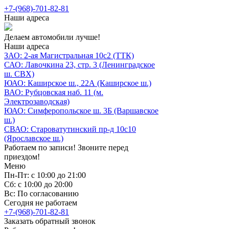
+7-(968)-701-82-81
Наши адреса
Делаем автомобили лучше!
Наши адреса
ЗАО: 2-ая Магистральная 10с2 (ТТК)
САО: Лавочкина 23, стр. 3 (Ленинградское
ш. СВХ)
ЮАО: Каширское ш., 22А (Каширское ш.)
ВАО: Рубцовская наб. 11 (м.
Электрозаводская)
ЮАО: Симферопольское ш. 3Б (Варшавское
ш.)
СВАО: Староватутинский пр-д 10с10
(Ярославское ш.)
Работаем по записи! Звоните перед
приездом!
Меню
Пн-Пт: с 10:00 до 21:00
Сб: с 10:00 до 20:00
Вс: По согласованию
Сегодня не работаем
+7-(968)-701-82-81
Заказать обратный звонок