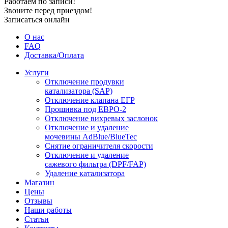
Работаем по записи!
Звоните перед приездом!
Записаться онлайн
О нас
FAQ
Доставка/Оплата
Услуги
Отключение продувки
катализатора (SAP)
Отключение клапана ЕГР
Прошивка под ЕВРО-2
Отключение вихревых заслонок
Отключение и удаление
мочевины AdBlue/BlueTec
Снятие ограничителя скорости
Отключение и удаление
сажевого фильтра (DPF/FAP)
Удаление катализатора
Магазин
Цены
Отзывы
Наши работы
Статьи