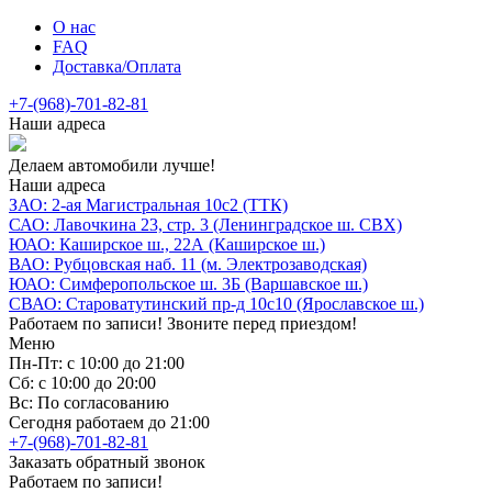
О нас
FAQ
Доставка/Оплата
+7-(968)-701-82-81
Наши адреса
Делаем автомобили лучше!
Наши адреса
ЗАО: 2-ая Магистральная 10с2 (ТТК)
САО: Лавочкина 23, стр. 3 (Ленинградское ш. СВХ)
ЮАО: Каширское ш., 22А (Каширское ш.)
ВАО: Рубцовская наб. 11 (м. Электрозаводская)
ЮАО: Симферопольское ш. 3Б (Варшавское ш.)
СВАО: Староватутинский пр-д 10с10 (Ярославское ш.)
Работаем по записи! Звоните перед приездом!
Меню
Пн-Пт: с 10:00 до 21:00
Сб: с 10:00 до 20:00
Вс: По согласованию
Сегодня работаем до 21:00
+7-(968)-701-82-81
Заказать обратный звонок
Работаем по записи!