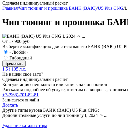
Сделаем индивидуальный расчет.
Главная
/
Чип тюнинг и прошивка БАИК (BAIC)
/
U5 Plus CNG
/
I,
Чип тюнинг и прошивка БАИК (
От 17 900 руб.
Выберите модификацию двигателя вашего БАИК (BAIC) U5 Plus 
- Любой -
Гибридный
1.5 i 105 л.с.
Не нашли свое авто?
Сделаем индивидуальный расчет.
Консультация специалиста или запись на чип тюнинг
Расскажем подробнее об услуге, ответим на вопросы, запишем 
+7-(968)-701-82-81
Записаться онлайн
Доехать
Другие типы кузова БАИК (BAIC) U5 Plus CNG:
Дополнительные услуги по чип тюнингу I, 2024 -> ...
Удаление катализатора