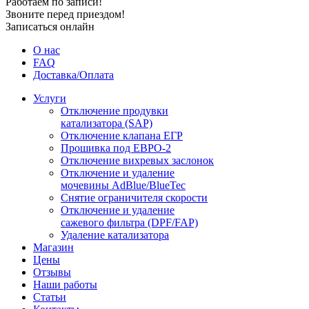
Работаем по записи!
Звоните перед приездом!
Записаться онлайн
О нас
FAQ
Доставка/Оплата
Услуги
Отключение продувки
катализатора (SAP)
Отключение клапана ЕГР
Прошивка под ЕВРО-2
Отключение вихревых заслонок
Отключение и удаление
мочевины AdBlue/BlueTec
Снятие ограничителя скорости
Отключение и удаление
сажевого фильтра (DPF/FAP)
Удаление катализатора
Магазин
Цены
Отзывы
Наши работы
Статьи