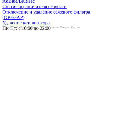
AdBlue/BlueTec
Снятие ограничителя скорости
Отключение и удаление сажевого фильтра
(DPF/FAP)
Удаление катализатора
Пн-Пт: с 10:00 до 22:00
БиБиЗоН на карте Москвы — Яндекс Карты
Сб: с 10:00 до 20:00
Вс: По согласованию
Сегодня работаем до 22:00
+7-(968)-701-82-81
Записаться онлайн
Copyright © 2008-2026, ООО “БиБиЗон”.
Все права защищены.
Все товарные знаки, перечисленные на
сайте, являются собственностью их
владельцев
и размещены в информационных целях.
Отзывы
Наши работы
Контакты
+7-(968)-701-82-81