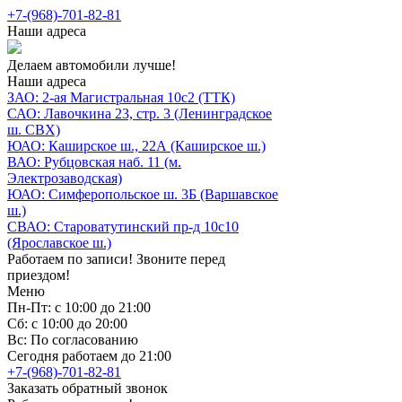
+7-(968)-701-82-81
Наши адреса
Делаем автомобили лучше!
Наши адреса
ЗАО: 2-ая Магистральная 10с2 (ТТК)
САО: Лавочкина 23, стр. 3 (Ленинградское
ш. СВХ)
ЮАО: Каширское ш., 22А (Каширское ш.)
ВАО: Рубцовская наб. 11 (м.
Электрозаводская)
ЮАО: Симферопольское ш. 3Б (Варшавское
ш.)
СВАО: Староватутинский пр-д 10с10
(Ярославское ш.)
Работаем по записи! Звоните перед
приездом!
Меню
Пн-Пт: с 10:00 до 21:00
Сб: с 10:00 до 20:00
Вс: По согласованию
Сегодня работаем до 21:00
+7-(968)-701-82-81
Заказать обратный звонок