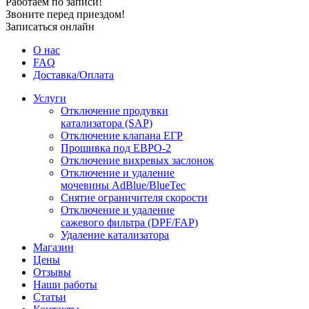
Работаем по записи!
Звоните перед приездом!
Записаться онлайн
О нас
FAQ
Доставка/Оплата
Услуги
Отключение продувки
катализатора (SAP)
Отключение клапана ЕГР
Прошивка под ЕВРО-2
Отключение вихревых заслонок
Отключение и удаление
мочевины AdBlue/BlueTec
Снятие ограничителя скорости
Отключение и удаление
сажевого фильтра (DPF/FAP)
Удаление катализатора
Магазин
Цены
Отзывы
Наши работы
Статьи