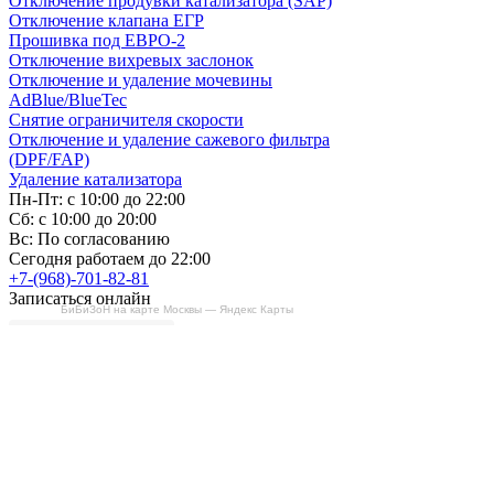
Отключение продувки катализатора (SAP)
Отключение клапана ЕГР
Прошивка под ЕВРО-2
Отключение вихревых заслонок
Отключение и удаление мочевины
AdBlue/BlueTec
Снятие ограничителя скорости
Отключение и удаление сажевого фильтра
(DPF/FAP)
Удаление катализатора
Пн-Пт: с 10:00 до 22:00
Сб: с 10:00 до 20:00
Вс: По согласованию
Сегодня работаем до 22:00
+7-(968)-701-82-81
Записаться онлайн
БиБиЗоН на карте Москвы — Яндекс Карты
Copyright © 2008-2026, ООО “БиБиЗон”.
Все права защищены.
Все товарные знаки, перечисленные на
сайте, являются собственностью их
владельцев
и размещены в информационных целях.