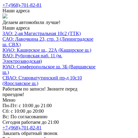
+7-(968)-701-82-81
Наши адреса
Делаем автомобили лучше!
Наши адреса
ЗАО: 2-ая Магистральная 10с2 (ТТК)
САО: Лавочкина 23, стр. 3 (Ленинградское
ш. СВХ)
ЮАО: Каширское ш., 22А (Каширское ш.)
ВАО: Рубцовская наб. 11 (м.
Электрозаводская)
ЮАО: Симферопольское ш. 3Б (Варшавское
ш.)
СВАО: Староватутинский пр-д 10с10
(Ярославское ш.)
Работаем по записи! Звоните перед
приездом!
Меню
Пн-Пт: с 10:00 до 21:00
Сб: с 10:00 до 20:00
Вс: По согласованию
Сегодня работаем до 21:00
+7-(968)-701-82-81
Заказать обратный звонок