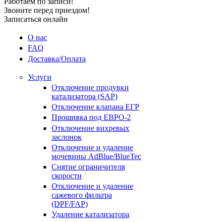
Работаем по записи!
Звоните перед приездом!
Записаться онлайн
О нас
FAQ
Доставка/Оплата
Услуги
Отключение продувки
катализатора (SAP)
Отключение клапана ЕГР
Прошивка под ЕВРО-2
Отключение вихревых
заслонок
Отключение и удаление
мочевины AdBlue/BlueTec
Снятие ограничителя
скорости
Отключение и удаление
сажевого фильтра
(DPF/FAP)
Удаление катализатора