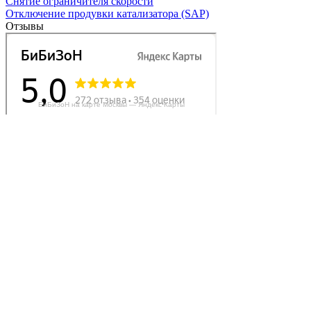
Снятие ограничителя скорости
Отключение продувки катализатора (SAP)
Отзывы
БиБиЗоН на карте Москвы — Яндекс Карты
Делаем автомобили лучше!
Карта сайта
Конфиденциальность
Условия использования
Отключение продувки катализатора (SAP)
Отключение клапана ЕГР
Прошивка под ЕВРО-2
Отключение вихревых заслонок
Отключение и удаление мочевины
AdBlue/BlueTec