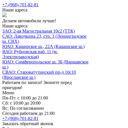
+7-(968)-701-82-81
Наши адреса
Делаем автомобили лучше!
Наши адреса
ЗАО: 2-ая Магистральная 10с2 (ТТК)
САО: Лавочкина 23, стр. 3 (Ленинградское
ш. СВХ)
ЮАО: Каширское ш., 22А (Каширское ш.)
ВАО: Рубцовская наб. 11 (м.
Электрозаводская)
ЮАО: Симферопольское ш. 3Б (Варшавское
ш.)
СВАО: Староватутинский пр-д 10с10
(Ярославское ш.)
Работаем по записи! Звоните перед
приездом!
Меню
Пн-Пт: с 10:00 до 21:00
Сб: с 10:00 до 20:00
Вс: По согласованию
Сегодня работаем до 21:00
+7-(968)-701-82-81
Заказать обратный звонок