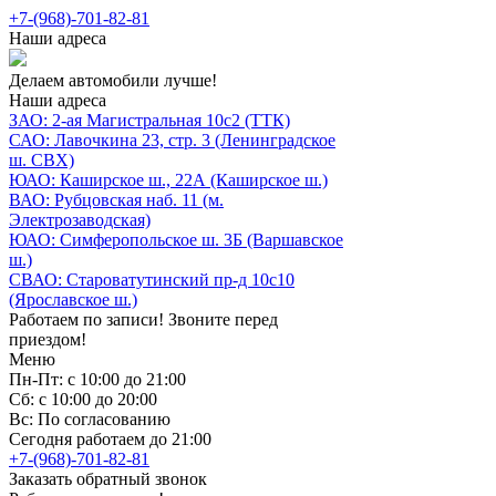
+7-(968)-701-82-81
Наши адреса
Делаем автомобили лучше!
Наши адреса
ЗАО: 2-ая Магистральная 10с2 (ТТК)
САО: Лавочкина 23, стр. 3 (Ленинградское
ш. СВХ)
ЮАО: Каширское ш., 22А (Каширское ш.)
ВАО: Рубцовская наб. 11 (м.
Электрозаводская)
ЮАО: Симферопольское ш. 3Б (Варшавское
ш.)
СВАО: Староватутинский пр-д 10с10
(Ярославское ш.)
Работаем по записи! Звоните перед
приездом!
Меню
Пн-Пт: с 10:00 до 21:00
Сб: с 10:00 до 20:00
Вс: По согласованию
Сегодня работаем до 21:00
+7-(968)-701-82-81
Заказать обратный звонок