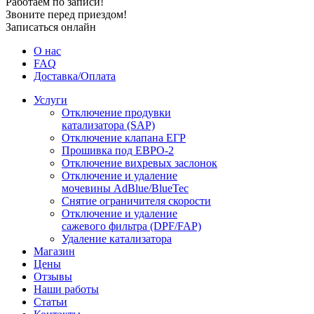
Работаем по записи!
Звоните перед приездом!
Записаться онлайн
О нас
FAQ
Доставка/Оплата
Услуги
Отключение продувки
катализатора (SAP)
Отключение клапана ЕГР
Прошивка под ЕВРО-2
Отключение вихревых заслонок
Отключение и удаление
мочевины AdBlue/BlueTec
Снятие ограничителя скорости
Отключение и удаление
сажевого фильтра (DPF/FAP)
Удаление катализатора
Магазин
Цены
Отзывы
Наши работы
Статьи