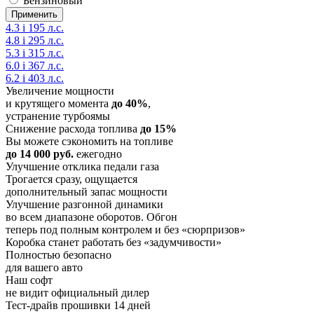
Бензиновый
4.3 i 195 л.с.
4.8 i 295 л.с.
5.3 i 315 л.с.
6.0 i 367 л.с.
6.2 i 403 л.с.
Увеличение мощности
и крутящего момента
до 40%
,
устранение турбоямы
Снижение расхода топлива
до 15%
Вы можете сэкономить на топливе
до 14 000 руб.
ежегодно
Улучшение отклика педали газа
Трогается сразу, ощущается
дополнительный запас мощности
Улучшение разгонной динамики
во всем диапазоне оборотов. Обгон
теперь под полным контролем и без «сюрпризов»
Коробка станет работать без «задумчивости»
Полностью безопасно
для вашего авто
Наш софт
не видит официальный дилер
Тест-драйв прошивки 14 дней