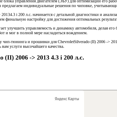
 блока управления двигателем (ЭБУ) для оптимизации его рабо
 Мы предлагаем индивидуальные решения по чиповке, учитывающ
> 20134.3 i 200 л.с. начинается с детальной диагностики и анал
ем финальную настройку для достижения оптимальных результа
омогает улучшить управляемость и динамику автомобиля, делая е
от и мог в полной мере насладиться вождением.
чип-тюнинга и прошивки для ChevroletSilverado (II) 2006 -> 20
ь вам услуги высочайшего качества.
II) 2006 -> 2013 4.3 i 200 л.с.