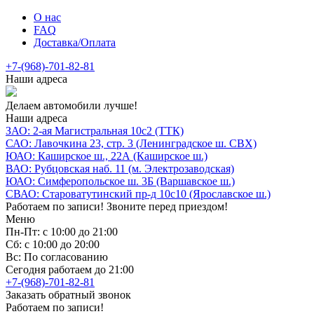
О нас
FAQ
Доставка/Оплата
+7-(968)-701-82-81
Наши адреса
Делаем автомобили лучше!
Наши адреса
ЗАО: 2-ая Магистральная 10с2 (ТТК)
САО: Лавочкина 23, стр. 3 (Ленинградское ш. СВХ)
ЮАО: Каширское ш., 22А (Каширское ш.)
ВАО: Рубцовская наб. 11 (м. Электрозаводская)
ЮАО: Симферопольское ш. 3Б (Варшавское ш.)
СВАО: Староватутинский пр-д 10с10 (Ярославское ш.)
Работаем по записи! Звоните перед приездом!
Меню
Пн-Пт: с 10:00 до 21:00
Сб: с 10:00 до 20:00
Вс: По согласованию
Сегодня работаем до 21:00
+7-(968)-701-82-81
Заказать обратный звонок
Работаем по записи!