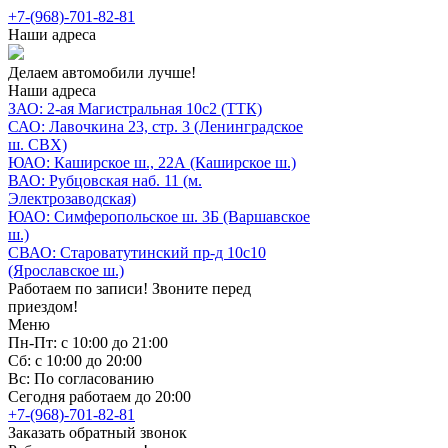
+7-(968)-701-82-81
Наши адреса
Делаем автомобили лучше!
Наши адреса
ЗАО: 2-ая Магистральная 10с2 (ТТК)
САО: Лавочкина 23, стр. 3 (Ленинградское
ш. СВХ)
ЮАО: Каширское ш., 22А (Каширское ш.)
ВАО: Рубцовская наб. 11 (м.
Электрозаводская)
ЮАО: Симферопольское ш. 3Б (Варшавское
ш.)
СВАО: Староватутинский пр-д 10с10
(Ярославское ш.)
Работаем по записи! Звоните перед
приездом!
Меню
Пн-Пт: с 10:00 до 21:00
Сб: с 10:00 до 20:00
Вс: По согласованию
Сегодня работаем до 20:00
+7-(968)-701-82-81
Заказать обратный звонок