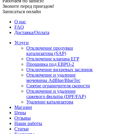
Работаем по записи!
Звоните перед приездом!
Записаться онлайн
О нас
FAQ
Доставка/Оплата
Услуги
Отключение продувки
катализатора (SAP)
Отключение клапана ЕГР
Прошивка под ЕВРО-2
Отключение вихревых заслонок
Отключение и удаление
мочевины AdBlue/BlueTec
Снятие ограничителя скорости
Отключение и удаление
сажевого фильтра (DPF/FAP)
Удаление катализатора
Магазин
Цены
Отзывы
Наши работы
Статьи