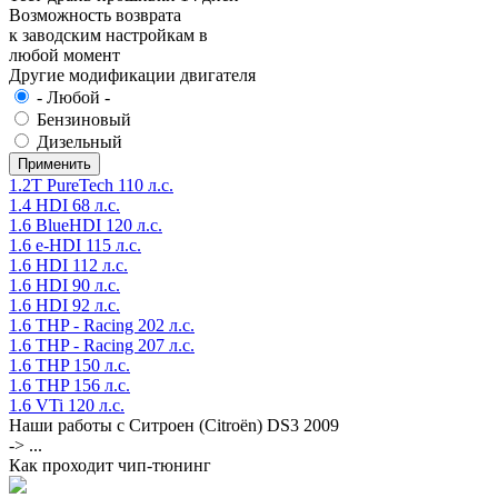
Возможность возврата
к заводским настройкам в
любой момент
Другие модификации двигателя
- Любой -
Бензиновый
Дизельный
1.2T PureTech 110 л.с.
1.4 HDI 68 л.с.
1.6 BlueHDI 120 л.с.
1.6 e-HDI 115 л.с.
1.6 HDI 112 л.с.
1.6 HDI 90 л.с.
1.6 HDI 92 л.с.
1.6 THP - Racing 202 л.с.
1.6 THP - Racing 207 л.с.
1.6 THP 150 л.с.
1.6 THP 156 л.с.
1.6 VTi 120 л.с.
Наши работы с Ситроен (Citroën) DS3 2009
-> ...
Как проходит чип-тюнинг