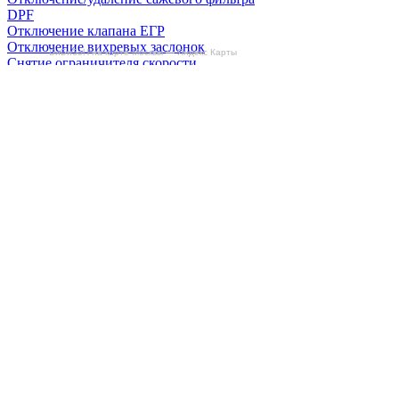
DPF
Отключение клапана ЕГР
Отключение вихревых заслонок
БиБиЗоН на карте Москвы — Яндекс Карты
Снятие ограничителя скорости
Отзывы
Делаем автомобили лучше!
Карта сайта
Конфиденциальность
Условия использования
Отключение продувки катализатора (SAP)
Отключение клапана ЕГР
Прошивка под ЕВРО-2