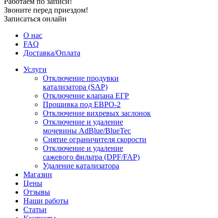
Работаем по записи!
Звоните перед приездом!
Записаться онлайн
О нас
FAQ
Доставка/Оплата
Услуги
Отключение продувки
катализатора (SAP)
Отключение клапана ЕГР
Прошивка под ЕВРО-2
Отключение вихревых заслонок
Отключение и удаление
мочевины AdBlue/BlueTec
Снятие ограничителя скорости
Отключение и удаление
сажевого фильтра (DPF/FAP)
Удаление катализатора
Магазин
Цены
Отзывы
Наши работы
Статьи