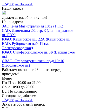
+7-(968)-701-82-81
Наши адреса
Делаем автомобили лучше!
Наши адреса
ЗАО: 2-ая Магистральная 10с2 (ТТК)
САО: Лавочкина 23, стр. 3 (Ленинградское
ш. СВХ)
ЮАО: Каширское ш., 22А (Каширское ш.)
ВАО: Рубцовская наб. 11 (м.
Электрозаводская)
ЮАО: Симферопольское ш. 3Б (Варшавское
ш.)
СВАО: Староватутинский пр-д 10с10
(Ярославское ш.)
Работаем по записи! Звоните перед
приездом!
Меню
Пн-Пт: с 10:00 до 21:00
Сб: с 10:00 до 20:00
Вс: По согласованию
Сегодня не работаем
+7-(968)-701-82-81
Заказать обратный звонок