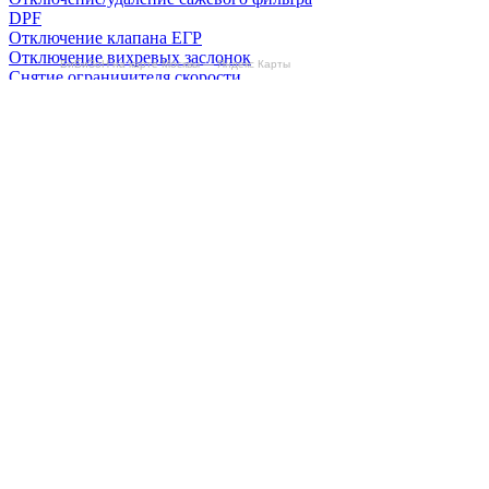
DPF
Отключение клапана ЕГР
Отключение вихревых заслонок
БиБиЗоН на карте Москвы — Яндекс Карты
Снятие ограничителя скорости
Отзывы
Делаем автомобили лучше!
Карта сайта
Конфиденциальность
Условия использования
Отключение продувки катализатора (SAP)
Отключение клапана ЕГР
Прошивка под ЕВРО-2