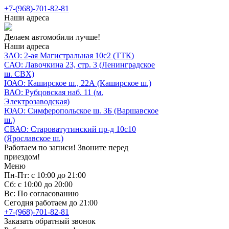
+7-(968)-701-82-81
Наши адреса
Делаем автомобили лучше!
Наши адреса
ЗАО: 2-ая Магистральная 10с2 (ТТК)
САО: Лавочкина 23, стр. 3 (Ленинградское
ш. СВХ)
ЮАО: Каширское ш., 22А (Каширское ш.)
ВАО: Рубцовская наб. 11 (м.
Электрозаводская)
ЮАО: Симферопольское ш. 3Б (Варшавское
ш.)
СВАО: Староватутинский пр-д 10с10
(Ярославское ш.)
Работаем по записи! Звоните перед
приездом!
Меню
Пн-Пт: с 10:00 до 21:00
Сб: с 10:00 до 20:00
Вс: По согласованию
Сегодня работаем до 21:00
+7-(968)-701-82-81
Заказать обратный звонок