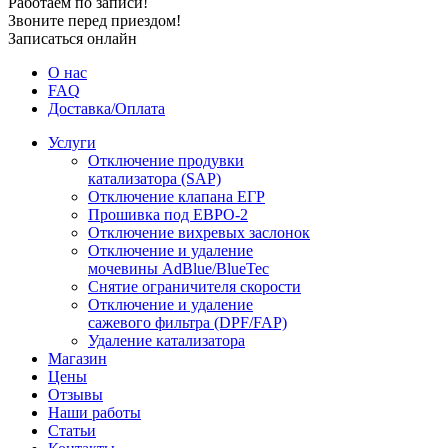
Работаем по записи!
Звоните перед приездом!
Записаться онлайн
О нас
FAQ
Доставка/Оплата
Услуги
Отключение продувки
катализатора (SAP)
Отключение клапана ЕГР
Прошивка под ЕВРО-2
Отключение вихревых заслонок
Отключение и удаление
мочевины AdBlue/BlueTec
Снятие ограничителя скорости
Отключение и удаление
сажевого фильтра (DPF/FAP)
Удаление катализатора
Магазин
Цены
Отзывы
Наши работы
Статьи