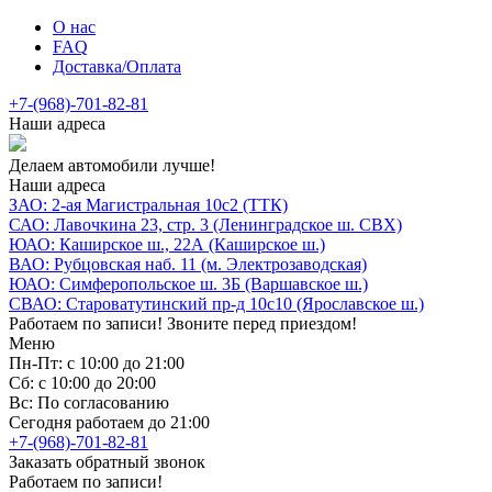
О нас
FAQ
Доставка/Оплата
+7-(968)-701-82-81
Наши адреса
Делаем автомобили лучше!
Наши адреса
ЗАО: 2-ая Магистральная 10с2 (ТТК)
САО: Лавочкина 23, стр. 3 (Ленинградское ш. СВХ)
ЮАО: Каширское ш., 22А (Каширское ш.)
ВАО: Рубцовская наб. 11 (м. Электрозаводская)
ЮАО: Симферопольское ш. 3Б (Варшавское ш.)
СВАО: Староватутинский пр-д 10с10 (Ярославское ш.)
Работаем по записи! Звоните перед приездом!
Меню
Пн-Пт: с 10:00 до 21:00
Сб: с 10:00 до 20:00
Вс: По согласованию
Сегодня работаем до 21:00
+7-(968)-701-82-81
Заказать обратный звонок
Работаем по записи!