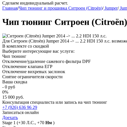
Сделаем индивидуальный расчет.
Главная
/
Чип тюнинг и прошивка Ситроен (Citroën)
/
Jumper
/
Jump
Чип тюнинг Ситроен (Citroën) J
Для Ситроен (Citroën) Jumper 2014 -> ... 2.2 HDI 150 л.с. воз
В комплекте со скидкой
Выберите интересующие вас услуги:
Чип тюнинг
Отключение/удаление сажевого фильтра DPF
Отключение клапана ЕГР
Отключение вихревых заслонок
Снятие ограничителя скорости
Ваша скидка
-
0
руб
0
%
15 000 руб.
Консультация специалиста или запись на чип тюнинг
+7 (926) 636 96 29
Записаться онлайн
Доехать
Stage 1
(+30 Л.С., +70
Нм
)