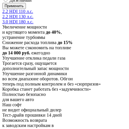
Дизельный
2.2 HDI 110 л.с.
2.2 HDI 130 л.с.
3.0 HDI 180 л.с.
Увеличение мощности
и крутящего момента
до 40%
,
устранение турбоямы
Снижение расхода топлива
до 15%
Вы можете сэкономить на топливе
до 14 000 руб.
ежегодно
Улучшение отклика педали газа
Трогается сразу, ощущается
дополнительный запас мощности
Улучшение разгонной динамики
во всем диапазоне оборотов. Обгон
теперь под полным контролем и без «сюрпризов»
Коробка станет работать без «задумчивости»
Полностью безопасно
для вашего авто
Наш софт
не видит официальный дилер
Тест-драйв прошивки 14 дней
Возможность возврата
к заводским настройкам в