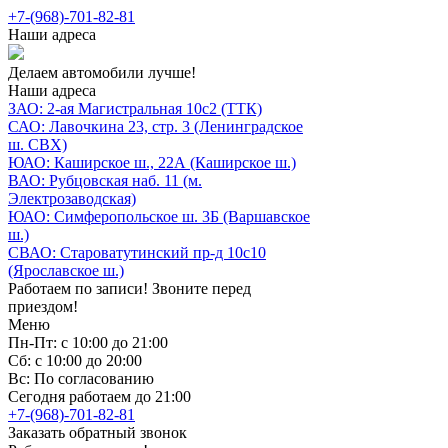
+7-(968)-701-82-81
Наши адреса
Делаем автомобили лучше!
Наши адреса
ЗАО: 2-ая Магистральная 10с2 (ТТК)
САО: Лавочкина 23, стр. 3 (Ленинградское
ш. СВХ)
ЮАО: Каширское ш., 22А (Каширское ш.)
ВАО: Рубцовская наб. 11 (м.
Электрозаводская)
ЮАО: Симферопольское ш. 3Б (Варшавское
ш.)
СВАО: Староватутинский пр-д 10с10
(Ярославское ш.)
Работаем по записи! Звоните перед
приездом!
Меню
Пн-Пт: с 10:00 до 21:00
Сб: с 10:00 до 20:00
Вс: По согласованию
Сегодня работаем до 21:00
+7-(968)-701-82-81
Заказать обратный звонок