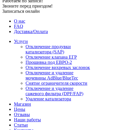
Работаем по записи!
Звоните перед приездом!
Записаться онлайн
О нас
FAQ
Доставка/Оплата
Услуги
Отключение продувки
катализатора (SAP)
Отключение клапана ЕГР
Прошивка под ЕВРО-2
Отключение вихревых заслонок
Отключение и удаление
мочевины AdBlue/BlueTec
Снятие ограничителя скорости
Отключение и удаление
сажевого фильтра (DPF/FAP)
Удаление катализатора
Магазин
Цены
Отзывы
Наши работы
Статьи