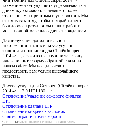
Чип-тюнинг для CitroënJumper 2014 -> ...
также помогает улучшить управляемость и
динамику автомобиля, делая его более
отзывчивым и приятным в управлении. Мы
стремимся к тому, чтобы каждый клиент
был доволен результатом наших работ и
мог в полной мере насладиться вождением.
Для получения дополнительной
информации и записи на услугу чип-
тюнинга и прошивки для CitroënJumper
2014 -> ..., свяжитесь с нами по телефону
или заполните форму обратной связи на
нашем сайте. Мы всегда готовы
предоставить вам услуги высочайшего
качества.
Другие услуги для Ситроен (Citroën) Jumper
2014 -> ... 3.0 HDI 180 л.с.
Отключение/удаление сажевого фильтра
DPF
Отключение клапана ЕГР
Отключение вихревых заслонок
Снятие ограничителя скорости
Отзывы
БиБиЗоН на карте Москвы — Яндекс Карты