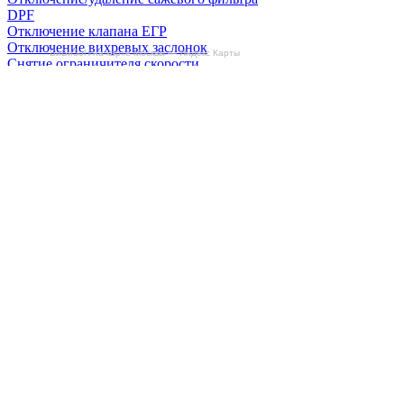
DPF
Отключение клапана ЕГР
Отключение вихревых заслонок
БиБиЗоН на карте Москвы — Яндекс Карты
Снятие ограничителя скорости
Отзывы
Делаем автомобили лучше!
Карта сайта
Конфиденциальность
Условия использования
Отключение продувки катализатора (SAP)
Отключение клапана ЕГР
Прошивка под ЕВРО-2