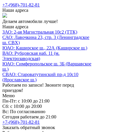
+7-(968)-701-82-81
Наши адреса
Делаем автомобили лучше!
Наши адреса
ЗАО: 2-ая Магистральная 10с2 (ТТК)
САО: Лавочкина 23, стр. 3 (Ленинградское
ш. СВХ)
ЮАО: Каширское ш., 22А (Каширское ш.)
ВАО: Рубцовская наб. 11 (м.
Электрозаводская)
ЮАО: Симферопольское ш. 3Б (Варшавское
ш.)
СВАО: Староватутинский пр-д 10с10
(Ярославское ш.)
Работаем по записи! Звоните перед
приездом!
Меню
Пн-Пт: с 10:00 до 21:00
Сб: с 10:00 до 20:00
Вс: По согласованию
Сегодня работаем до 21:00
+7-(968)-701-82-81
Заказать обратный звонок