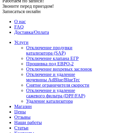
Работаем по записи!
Звоните перед приездом!
Записаться онлайн
О нас
FAQ
Доставка/Оплата
Услуги
Отключение продувки
катализатора (SAP)
Отключение клапана ЕГР
Прошивка под ЕВРО-2
Отключение вихревых заслонок
Отключение и удаление
мочевины AdBlue/BlueTec
Снятие ограничителя скорости
Отключение и удаление
сажевого фильтра (DPF/FAP)
Удаление катализатора
Магазин
Цены
Отзывы
Наши работы
Статьи