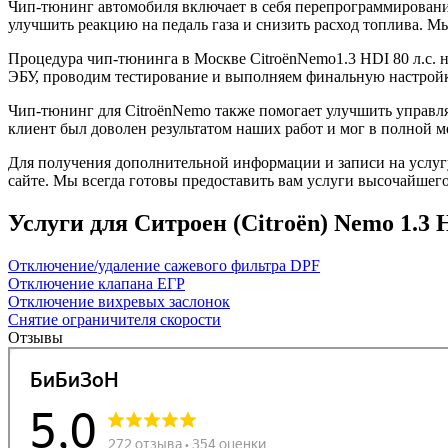
Чип-тюнинг автомобиля включает в себя перепрограммирование
улучшить реакцию на педаль газа и снизить расход топлива.
Процедура чип-тюнинга в Москве CitroënNemo1.3 HDI 80 л.с. 
ЭБУ, проводим тестирование и выполняем финальную настройк
Чип-тюнинг для CitroënNemo также помогает улучшить управля
клиент был доволен результатом наших работ и мог в полной м
Для получения дополнительной информации и записи на услугу
сайте. Мы всегда готовы предоставить вам услуги высочайшего
Услуги для Ситроен (Citroën) Nemo 1.3 H
Отключение/удаление сажевого фильтра DPF
Отключение клапана ЕГР
Отключение вихревых заслонок
Снятие ограничителя скорости
Отзывы