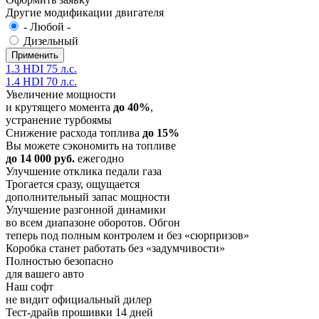
Другие модификации двигателя
- Любой -
Дизельный
1.3 HDI 75 л.с.
1.4 HDI 70 л.с.
Увеличение мощности
и крутящего момента
до 40%
,
устранение турбоямы
Снижение расхода топлива
до 15%
Вы можете сэкономить на топливе
до 14 000 руб.
ежегодно
Улучшение отклика педали газа
Трогается сразу, ощущается
дополнительный запас мощности
Улучшение разгонной динамики
во всем диапазоне оборотов. Обгон
теперь под полным контролем и без «сюрпризов»
Коробка станет работать без «задумчивости»
Полностью безопасно
для вашего авто
Наш софт
не видит официальный дилер
Тест-драйв прошивки 14 дней