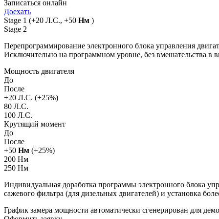
Записаться онлайн
Доехать
Stage 1
(+20 Л.С., +50
Нм
)
Stage 2
Перепрограммирование электронного блока управления двигат
Исключительно на программном уровне, без вмешательства в 
Мощность двигателя
До
После
+
20
Л.С. (+
25
%)
80 Л.С.
100 Л.С.
Крутящий момент
До
После
+
50
Нм
(+
25
%)
200 Нм
250 Нм
Индивидуальная доработка программы электронного блока упра
сажевого фильтра (для дизельных двигателей) и установка бол
График замера мощности автоматически сгенерирован для де
Оформить заявку