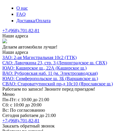
О нас
FAQ
Доставка/Оплата
+7-(968)-701-82-81
Наши адреса
Делаем автомобили лучше!
Наши адреса
ЗАО: 2-ая Магистральная 10с2 (ТТК)
САО: Лавочкина 23, стр. 3 (Ленинградское ш. СВХ)
ЮАО: Каширское ш., 22А (Каширское ш.)
ВАО: Рубцовская наб. 11 (м. Электрозаводская)
ЮАО: Симферопольское ш. 3Б (Варшавское ш.)
СВАО: Староватутинский пр-д 10с10 (Ярославское ш.)
Работаем по записи! Звоните перед приездом!
Меню
Пн-Пт: с 10:00 до 21:00
Сб: с 10:00 до 20:00
Вс: По согласованию
Сегодня работаем до 21:00
+7-(968)-701-82-81
Заказать обратный звонок