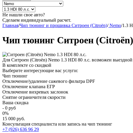
Не нашли свое авто?
Сделаем индивидуальный расчет.
Главная
/
Чип тюнинг и прошивка Ситроен (Citroën)
/
Nemo
/
1.3 H
Чип тюнинг Ситроен (Citroën)
Для Ситроен (Citroën) Nemo 1.3 HDI 80 л.с. возможен выездно
В комплекте со скидкой
Выберите интересующие вас услуги:
Чип тюнинг
Отключение/удаление сажевого фильтра DPF
Отключение клапана ЕГР
Отключение вихревых заслонок
Снятие ограничителя скорости
Ваша скидка
-
0
руб
0
%
15 000 руб.
Консультация специалиста или запись на чип тюнинг
+7 (926) 636 96 29