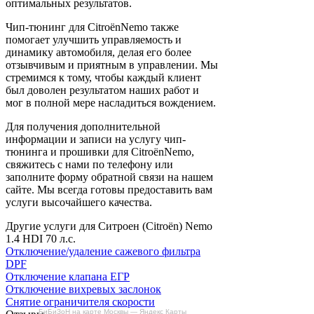
оптимальных результатов.
Чип-тюнинг для CitroënNemo также
помогает улучшить управляемость и
динамику автомобиля, делая его более
отзывчивым и приятным в управлении. Мы
стремимся к тому, чтобы каждый клиент
был доволен результатом наших работ и
мог в полной мере насладиться вождением.
Для получения дополнительной
информации и записи на услугу чип-
тюнинга и прошивки для CitroënNemo,
свяжитесь с нами по телефону или
заполните форму обратной связи на нашем
сайте. Мы всегда готовы предоставить вам
услуги высочайшего качества.
Другие услуги для Ситроен (Citroën) Nemo
1.4 HDI 70 л.с.
Отключение/удаление сажевого фильтра
DPF
Отключение клапана ЕГР
Отключение вихревых заслонок
Снятие ограничителя скорости
БиБиЗоН на карте Москвы — Яндекс Карты