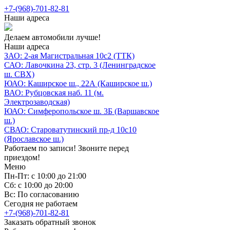
+7-(968)-701-82-81
Наши адреса
Делаем автомобили лучше!
Наши адреса
ЗАО: 2-ая Магистральная 10с2 (ТТК)
САО: Лавочкина 23, стр. 3 (Ленинградское
ш. СВХ)
ЮАО: Каширское ш., 22А (Каширское ш.)
ВАО: Рубцовская наб. 11 (м.
Электрозаводская)
ЮАО: Симферопольское ш. 3Б (Варшавское
ш.)
СВАО: Староватутинский пр-д 10с10
(Ярославское ш.)
Работаем по записи! Звоните перед
приездом!
Меню
Пн-Пт: с 10:00 до 21:00
Сб: с 10:00 до 20:00
Вс: По согласованию
Сегодня не работаем
+7-(968)-701-82-81
Заказать обратный звонок