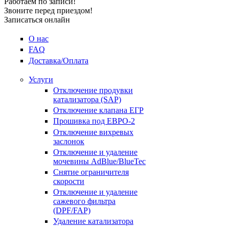
Работаем по записи!
Звоните перед приездом!
Записаться онлайн
О нас
FAQ
Доставка/Оплата
Услуги
Отключение продувки
катализатора (SAP)
Отключение клапана ЕГР
Прошивка под ЕВРО-2
Отключение вихревых
заслонок
Отключение и удаление
мочевины AdBlue/BlueTec
Снятие ограничителя
скорости
Отключение и удаление
сажевого фильтра
(DPF/FAP)
Удаление катализатора