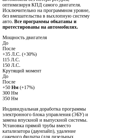
оптимизируя КПД самого двигателя.
Исключительно на программном уровне,
без вмешательства в выхлопную систему
авто.
Все программы обкатаны и
протестированы на автомобилях.
Мощность двигателя
До
После
+
35
Л.С. (+
30
%)
115 Л.С.
150 Л.С.
Крутящий момент
До
После
+
50
Нм
(+
17
%)
300 Нм
350 Нм
Индивидуальная доработка программы
электронного блока управления (ЭБУ) и
замена впускной и выпускной системы.
Установка прямой трубы вместо
катализатора (даунпайп), удаление
сажевого фильтра (для дизельных