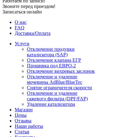
Работаем по записи!
Звоните перед приездом!
Записаться онлайн
О нас
FAQ
Доставка/Оплата
Услуги
Отключение продувки
катализатора (SAP)
Отключение клапана ЕГР
Прошивка под ЕВРО-2
Отключение вихревых заслонок
Отключение и удаление
мочевины AdBlue/BlueTec
Снятие ограничителя скорости
Отключение и удаление
сажевого фильтра (DPF/FAP)
Удаление катализатора
Магазин
Цены
Отзывы
Наши работы
Статьи