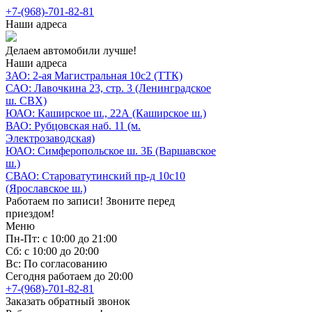
+7-(968)-701-82-81
Наши адреса
Делаем автомобили лучше!
Наши адреса
ЗАО: 2-ая Магистральная 10с2 (ТТК)
САО: Лавочкина 23, стр. 3 (Ленинградское
ш. СВХ)
ЮАО: Каширское ш., 22А (Каширское ш.)
ВАО: Рубцовская наб. 11 (м.
Электрозаводская)
ЮАО: Симферопольское ш. 3Б (Варшавское
ш.)
СВАО: Староватутинский пр-д 10с10
(Ярославское ш.)
Работаем по записи! Звоните перед
приездом!
Меню
Пн-Пт: с 10:00 до 21:00
Сб: с 10:00 до 20:00
Вс: По согласованию
Сегодня работаем до 20:00
+7-(968)-701-82-81
Заказать обратный звонок