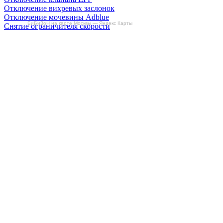
Отключение вихревых заслонок
Отключение мочевины Adblue
БиБиЗоН на карте Москвы — Яндекс Карты
Снятие ограничителя скорости
Отзывы
Делаем автомобили лучше!
Карта сайта
Конфиденциальность
Условия использования
Отключение продувки катализатора (SAP)
Отключение клапана ЕГР
Прошивка под ЕВРО-2
Отключение вихревых заслонок