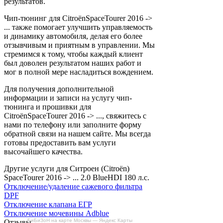
результатов.
Чип-тюнинг для CitroënSpaceTourer 2016 ->
... также помогает улучшить управляемость
и динамику автомобиля, делая его более
отзывчивым и приятным в управлении. Мы
стремимся к тому, чтобы каждый клиент
был доволен результатом наших работ и
мог в полной мере насладиться вождением.
Для получения дополнительной
информации и записи на услугу чип-
тюнинга и прошивки для
CitroënSpaceTourer 2016 -> ..., свяжитесь с
нами по телефону или заполните форму
обратной связи на нашем сайте. Мы всегда
готовы предоставить вам услуги
высочайшего качества.
Другие услуги для Ситроен (Citroën)
SpaceTourer 2016 -> ... 2.0 BlueHDI 180 л.с.
Отключение/удаление сажевого фильтра
DPF
Отключение клапана ЕГР
Отключение мочевины Adblue
БиБиЗоН на карте Москвы — Яндекс Карты
Отзывы