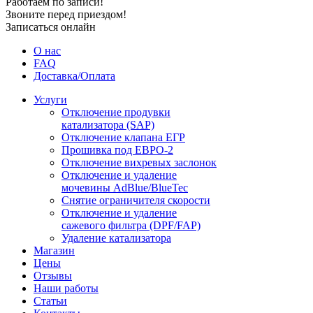
Работаем по записи!
Звоните перед приездом!
Записаться онлайн
О нас
FAQ
Доставка/Оплата
Услуги
Отключение продувки
катализатора (SAP)
Отключение клапана ЕГР
Прошивка под ЕВРО-2
Отключение вихревых заслонок
Отключение и удаление
мочевины AdBlue/BlueTec
Снятие ограничителя скорости
Отключение и удаление
сажевого фильтра (DPF/FAP)
Удаление катализатора
Магазин
Цены
Отзывы
Наши работы
Статьи