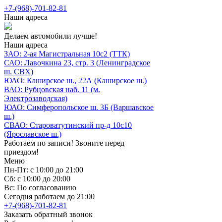
+7-(968)-701-82-81
Наши адреса
Делаем автомобили лучше!
Наши адреса
ЗАО: 2-ая Магистральная 10с2 (ТТК)
САО: Лавочкина 23, стр. 3 (Ленинградское
ш. СВХ)
ЮАО: Каширское ш., 22А (Каширское ш.)
ВАО: Рубцовская наб. 11 (м.
Электрозаводская)
ЮАО: Симферопольское ш. 3Б (Варшавское
ш.)
СВАО: Староватутинский пр-д 10с10
(Ярославское ш.)
Работаем по записи! Звоните перед
приездом!
Меню
Пн-Пт: с 10:00 до 21:00
Сб: с 10:00 до 20:00
Вс: По согласованию
Сегодня работаем до 21:00
+7-(968)-701-82-81
Заказать обратный звонок