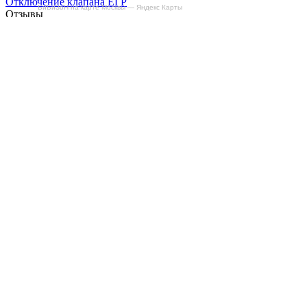
Отключение клапана ЕГР
БиБиЗоН на карте Москвы — Яндекс Карты
Отзывы
Делаем автомобили лучше!
Карта сайта
Конфиденциальность
Условия использования
Отключение продувки катализатора (SAP)
Отключение клапана ЕГР
Прошивка под ЕВРО-2
Отключение вихревых заслонок
Отключение и удаление мочевины
AdBlue/BlueTec
Снятие ограничителя скорости