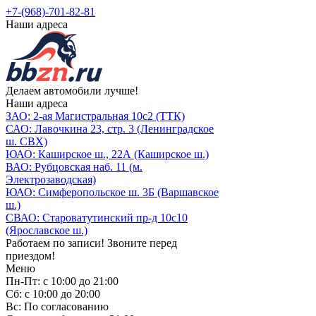
+7-(968)-701-82-81
Наши адреса
Делаем автомобили лучше!
Наши адреса
ЗАО: 2-ая Магистральная 10с2 (ТТК)
САО: Лавочкина 23, стр. 3 (Ленинградское
ш. СВХ)
ЮАО: Каширское ш., 22А (Каширское ш.)
ВАО: Рубцовская наб. 11 (м.
Электрозаводская)
ЮАО: Симферопольское ш. 3Б (Варшавское
ш.)
СВАО: Староватутинский пр-д 10с10
(Ярославское ш.)
Работаем по записи! Звоните перед
приездом!
Меню
Пн-Пт: с 10:00 до 21:00
Сб: с 10:00 до 20:00
Вс: По согласованию