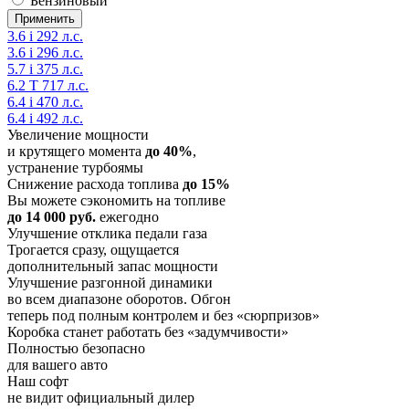
Бензиновый
3.6 i 292 л.с.
3.6 i 296 л.с.
5.7 i 375 л.с.
6.2 T 717 л.с.
6.4 i 470 л.с.
6.4 i 492 л.с.
Увеличение мощности
и крутящего момента
до 40%
,
устранение турбоямы
Снижение расхода топлива
до 15%
Вы можете сэкономить на топливе
до 14 000 руб.
ежегодно
Улучшение отклика педали газа
Трогается сразу, ощущается
дополнительный запас мощности
Улучшение разгонной динамики
во всем диапазоне оборотов. Обгон
теперь под полным контролем и без «сюрпризов»
Коробка станет работать без «задумчивости»
Полностью безопасно
для вашего авто
Наш софт
не видит официальный дилер