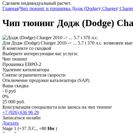
Сделаем индивидуальный расчет.
Главная
/
Чип тюнинг и прошивка Додж (Dodge)
/
Charger
/
Charger
Чип тюнинг Додж (Dodge) Charge
Для Додж (Dodge) Charger 2010 -> ... 5.7 i 370 л.с. возможен в
В комплекте со скидкой
Выберите интересующие вас услуги:
Чип тюнинг
Прошивка ЕВРО-2
Удаление катализатора
Снятие ограничителя скорости
Отключение продувки катализатора (SAP)
Ваша скидка
-
0
руб
0
%
25 000 руб.
Консультация специалиста или запись на чип тюнинг
+7 (926) 636 96 29
Записаться онлайн
Доехать
Stage 1
(+37 Л.С., +80
Нм
)