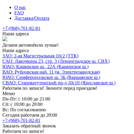
О нас
FAQ
Доставка/Оплата
+7-(968)-701-82-81
Наши адреса
Делаем автомобили лучше!
Наши адреса
ЗАО: 2-ая Магистральная 10с2 (ТТК)
САО: Лавочкина 23, стр. 3 (Ленинградское ш. СВХ)
ЮАО: Каширское ш., 22А (Каширское ш.)
ВАО: Рубцовская наб. 11 (м. Электрозаводская)
ЮАО: Симферопольское ш. 3Б (Варшавское ш.)
СВАО: Староватутинский пр-д 10с10 (Ярославское ш.)
Работаем по записи! Звоните перед приездом!
Меню
Пн-Пт: с 10:00 до 21:00
Сб: с 10:00 до 20:00
Вс: По согласованию
Сегодня работаем до 20:00
+7-(968)-701-82-81
Заказать обратный звонок
Работаем по записи!