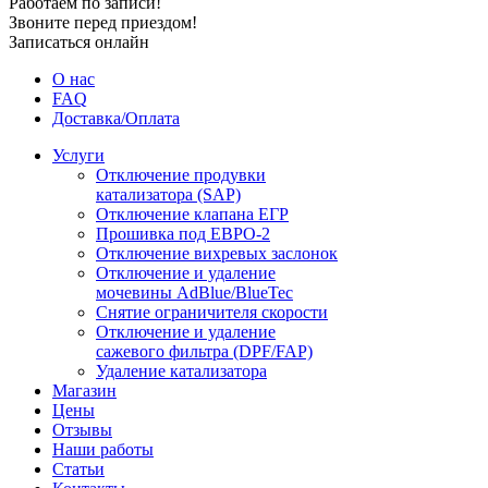
Работаем по записи!
Звоните перед приездом!
Записаться онлайн
О нас
FAQ
Доставка/Оплата
Услуги
Отключение продувки
катализатора (SAP)
Отключение клапана ЕГР
Прошивка под ЕВРО-2
Отключение вихревых заслонок
Отключение и удаление
мочевины AdBlue/BlueTec
Снятие ограничителя скорости
Отключение и удаление
сажевого фильтра (DPF/FAP)
Удаление катализатора
Магазин
Цены
Отзывы
Наши работы
Статьи