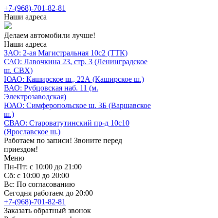
+7-(968)-701-82-81
Наши адреса
Делаем автомобили лучше!
Наши адреса
ЗАО: 2-ая Магистральная 10с2 (ТТК)
САО: Лавочкина 23, стр. 3 (Ленинградское
ш. СВХ)
ЮАО: Каширское ш., 22А (Каширское ш.)
ВАО: Рубцовская наб. 11 (м.
Электрозаводская)
ЮАО: Симферопольское ш. 3Б (Варшавское
ш.)
СВАО: Староватутинский пр-д 10с10
(Ярославское ш.)
Работаем по записи! Звоните перед
приездом!
Меню
Пн-Пт: с 10:00 до 21:00
Сб: с 10:00 до 20:00
Вс: По согласованию
Сегодня работаем до 20:00
+7-(968)-701-82-81
Заказать обратный звонок