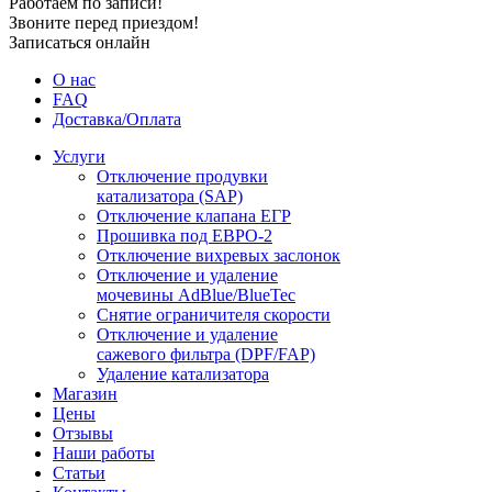
Работаем по записи!
Звоните перед приездом!
Записаться онлайн
О нас
FAQ
Доставка/Оплата
Услуги
Отключение продувки
катализатора (SAP)
Отключение клапана ЕГР
Прошивка под ЕВРО-2
Отключение вихревых заслонок
Отключение и удаление
мочевины AdBlue/BlueTec
Снятие ограничителя скорости
Отключение и удаление
сажевого фильтра (DPF/FAP)
Удаление катализатора
Магазин
Цены
Отзывы
Наши работы
Статьи