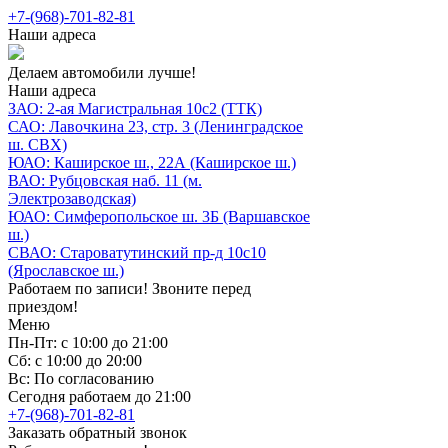
+7-(968)-701-82-81
Наши адреса
Делаем автомобили лучше!
Наши адреса
ЗАО: 2-ая Магистральная 10с2 (ТТК)
САО: Лавочкина 23, стр. 3 (Ленинградское
ш. СВХ)
ЮАО: Каширское ш., 22А (Каширское ш.)
ВАО: Рубцовская наб. 11 (м.
Электрозаводская)
ЮАО: Симферопольское ш. 3Б (Варшавское
ш.)
СВАО: Староватутинский пр-д 10с10
(Ярославское ш.)
Работаем по записи! Звоните перед
приездом!
Меню
Пн-Пт: с 10:00 до 21:00
Сб: с 10:00 до 20:00
Вс: По согласованию
Сегодня работаем до 21:00
+7-(968)-701-82-81
Заказать обратный звонок