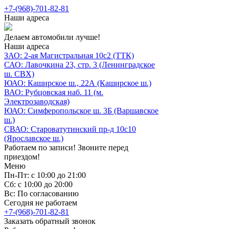
+7-(968)-701-82-81
Наши адреса
Делаем автомобили лучше!
Наши адреса
ЗАО: 2-ая Магистральная 10с2 (ТТК)
САО: Лавочкина 23, стр. 3 (Ленинградское
ш. СВХ)
ЮАО: Каширское ш., 22А (Каширское ш.)
ВАО: Рубцовская наб. 11 (м.
Электрозаводская)
ЮАО: Симферопольское ш. 3Б (Варшавское
ш.)
СВАО: Староватутинский пр-д 10с10
(Ярославское ш.)
Работаем по записи! Звоните перед
приездом!
Меню
Пн-Пт: с 10:00 до 21:00
Сб: с 10:00 до 20:00
Вс: По согласованию
Сегодня не работаем
+7-(968)-701-82-81
Заказать обратный звонок