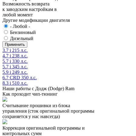
Возможность возврата
к заводским настройкам в
любой момент
Другие модификации двигателя
- Любой -
Бензиновый
Дизельный
3.7 i 215 л.с.
4.7 i 238 л.с.
5.7 i 330 л.с.
5.7 i 345 л.с.
5.9 i 249 л.с.
6.7 CRD 350 л.с.
8.3 i 510 л.с.
Наши работы с Додж (Dodge) Ram
Как проходит чип-тюнинг
Считывание прошивки из блока
управления (сток оригинальной программы
сохраняется у нас навсегда)
Коррекция оригинальной программы и
контрольных сумм