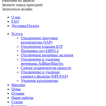
Работаем по записи!
Звоните перед приездом!
Записаться онлайн
О нас
FAQ
Доставка/Оплата
Услуги
Отключение продувки
катализатора (SAP)
Отключение клапана ЕГР
Прошивка под ЕВРО-2
Отключение вихревых заслонок
Отключение и удаление
мочевины AdBlue/BlueTec
Снятие ограничителя скорости
Отключение и удаление
сажевого фильтра (DPF/FAP)
Удаление катализатора
Магазин
Цены
Отзывы
Наши работы
Статьи