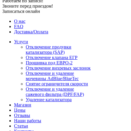
Работаем по записи!
Звоните перед приездом!
Записаться онлайн
О нас
FAQ
Доставка/Оплата
Услуги
Отключение продувки
катализатора (SAP)
Отключение клапана ЕГР
Прошивка под ЕВРО-2
Отключение вихревых заслонок
Отключение и удаление
мочевины AdBlue/BlueTec
Снятие ограничителя скорости
Отключение и удаление
сажевого фильтра (DPF/FAP)
Удаление катализатора
Магазин
Цены
Отзывы
Наши работы
Статьи