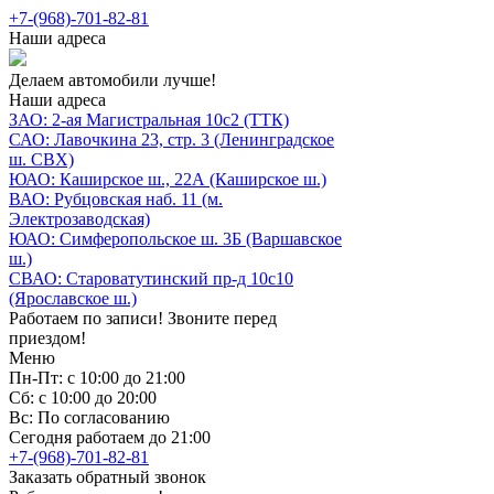
+7-(968)-701-82-81
Наши адреса
Делаем автомобили лучше!
Наши адреса
ЗАО: 2-ая Магистральная 10с2 (ТТК)
САО: Лавочкина 23, стр. 3 (Ленинградское
ш. СВХ)
ЮАО: Каширское ш., 22А (Каширское ш.)
ВАО: Рубцовская наб. 11 (м.
Электрозаводская)
ЮАО: Симферопольское ш. 3Б (Варшавское
ш.)
СВАО: Староватутинский пр-д 10с10
(Ярославское ш.)
Работаем по записи! Звоните перед
приездом!
Меню
Пн-Пт: с 10:00 до 21:00
Сб: с 10:00 до 20:00
Вс: По согласованию
Сегодня работаем до 21:00
+7-(968)-701-82-81
Заказать обратный звонок