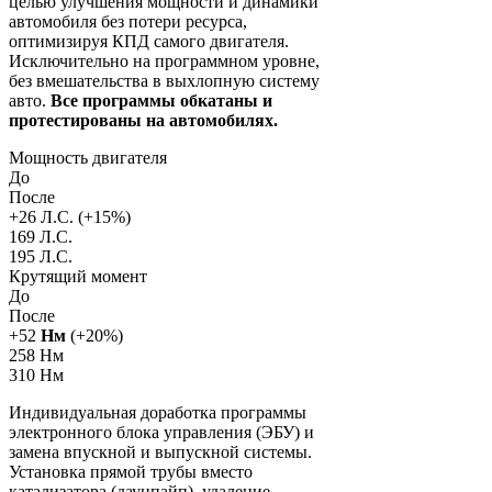
целью улучшения мощности и динамики
автомобиля без потери ресурса,
оптимизируя КПД самого двигателя.
Исключительно на программном уровне,
без вмешательства в выхлопную систему
авто.
Все программы обкатаны и
протестированы на автомобилях.
Мощность двигателя
До
После
+
26
Л.С. (+
15
%)
169 Л.С.
195 Л.С.
Крутящий момент
До
После
+
52
Нм
(+
20
%)
258 Нм
310 Нм
Индивидуальная доработка программы
электронного блока управления (ЭБУ) и
замена впускной и выпускной системы.
Установка прямой трубы вместо
катализатора (даунпайп), удаление