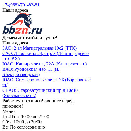
+7-(968)-701-82-81
Наши адреса
Делаем автомобили лучше!
Наши адреса
ЗАО: 2-ая Магистральная 10с2 (ТТК)
САО: Лавочкина 23, стр. 3 (Ленинградское
ш. СВХ)
ЮАО: Каширское ш., 22А (Каширское ш.)
ВАО: Рубцовская наб. 11 (м.
Электрозаводская)
ЮАО: Симферопольское ш. 3Б (Варшавское
ш.)
СВАО: Староватутинский пр-д 10с10
(Ярославское ш.)
Работаем по записи! Звоните перед
приездом!
Меню
Пн-Пт: с 10:00 до 21:00
Сб: с 10:00 до 20:00
Вс: По согласованию