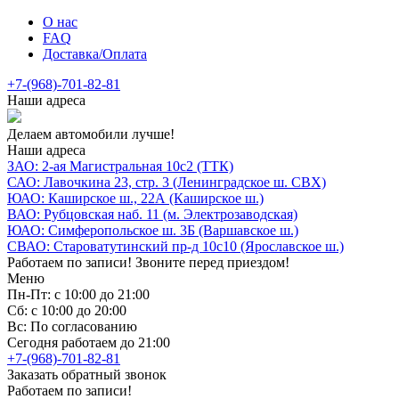
О нас
FAQ
Доставка/Оплата
+7-(968)-701-82-81
Наши адреса
Делаем автомобили лучше!
Наши адреса
ЗАО: 2-ая Магистральная 10с2 (ТТК)
САО: Лавочкина 23, стр. 3 (Ленинградское ш. СВХ)
ЮАО: Каширское ш., 22А (Каширское ш.)
ВАО: Рубцовская наб. 11 (м. Электрозаводская)
ЮАО: Симферопольское ш. 3Б (Варшавское ш.)
СВАО: Староватутинский пр-д 10с10 (Ярославское ш.)
Работаем по записи! Звоните перед приездом!
Меню
Пн-Пт: с 10:00 до 21:00
Сб: с 10:00 до 20:00
Вс: По согласованию
Сегодня работаем до 21:00
+7-(968)-701-82-81
Заказать обратный звонок
Работаем по записи!