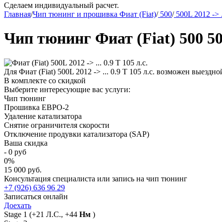
Сделаем индивидуальный расчет.
Главная
/
Чип тюнинг и прошивка Фиат (Fiat)
/
500
/
500L 2012 -> .
Чип тюнинг Фиат (Fiat) 500 500L
Для Фиат (Fiat) 500L 2012 -> ... 0.9 T 105 л.с. возможен выезд
В комплекте со скидкой
Выберите интересующие вас услуги:
Чип тюнинг
Прошивка ЕВРО-2
Удаление катализатора
Снятие ограничителя скорости
Отключение продувки катализатора (SAP)
Ваша скидка
-
0
руб
0
%
15 000 руб.
Консультация специалиста или запись на чип тюнинг
+7 (926) 636 96 29
Записаться онлайн
Доехать
Stage 1
(+21 Л.С., +44
Нм
)