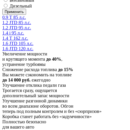
Бензиновый
Дизельный
0.9 T 85 л.с.
1.2 JTD 85 л.с.
1.2 JTD 95 л.с.
1.4 i 95 л.с.
1.4 T 162 л.с.
1.6 JTD 105 л.с.
1.6 JTD 120 л.с.
Увеличение мощности
и крутящего момента
до 40%
,
устранение турбоямы
Снижение расхода топлива
до 15%
Вы можете сэкономить на топливе
до 14 000 руб.
ежегодно
Улучшение отклика педали газа
Трогается сразу, ощущается
дополнительный запас мощности
Улучшение разгонной динамики
во всем диапазоне оборотов. Обгон
теперь под полным контролем и без «сюрпризов»
Коробка станет работать без «задумчивости»
Полностью безопасно
для вашего авто