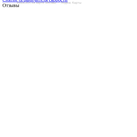
БиБиЗоН на карте Москвы — Яндекс Карты
Отзывы
Делаем автомобили лучше!
Карта сайта
Конфиденциальность
Условия использования
Отключение продувки катализатора (SAP)
Отключение клапана ЕГР
Прошивка под ЕВРО-2
Отключение вихревых заслонок
Отключение и удаление мочевины
AdBlue/BlueTec
Снятие ограничителя скорости