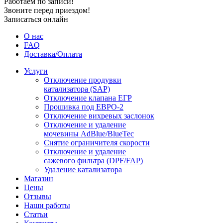
Работаем по записи!
Звоните перед приездом!
Записаться онлайн
О нас
FAQ
Доставка/Оплата
Услуги
Отключение продувки
катализатора (SAP)
Отключение клапана ЕГР
Прошивка под ЕВРО-2
Отключение вихревых заслонок
Отключение и удаление
мочевины AdBlue/BlueTec
Снятие ограничителя скорости
Отключение и удаление
сажевого фильтра (DPF/FAP)
Удаление катализатора
Магазин
Цены
Отзывы
Наши работы
Статьи