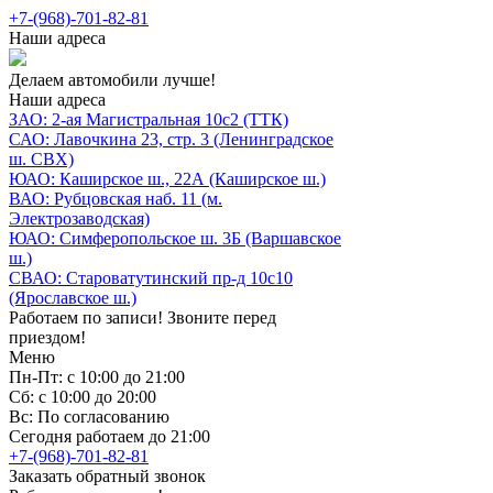
+7-(968)-701-82-81
Наши адреса
Делаем автомобили лучше!
Наши адреса
ЗАО: 2-ая Магистральная 10с2 (ТТК)
САО: Лавочкина 23, стр. 3 (Ленинградское
ш. СВХ)
ЮАО: Каширское ш., 22А (Каширское ш.)
ВАО: Рубцовская наб. 11 (м.
Электрозаводская)
ЮАО: Симферопольское ш. 3Б (Варшавское
ш.)
СВАО: Староватутинский пр-д 10с10
(Ярославское ш.)
Работаем по записи! Звоните перед
приездом!
Меню
Пн-Пт: с 10:00 до 21:00
Сб: с 10:00 до 20:00
Вс: По согласованию
Сегодня работаем до 21:00
+7-(968)-701-82-81
Заказать обратный звонок