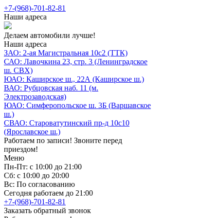
+7-(968)-701-82-81
Наши адреса
Делаем автомобили лучше!
Наши адреса
ЗАО: 2-ая Магистральная 10с2 (ТТК)
САО: Лавочкина 23, стр. 3 (Ленинградское
ш. СВХ)
ЮАО: Каширское ш., 22А (Каширское ш.)
ВАО: Рубцовская наб. 11 (м.
Электрозаводская)
ЮАО: Симферопольское ш. 3Б (Варшавское
ш.)
СВАО: Староватутинский пр-д 10с10
(Ярославское ш.)
Работаем по записи! Звоните перед
приездом!
Меню
Пн-Пт: с 10:00 до 21:00
Сб: с 10:00 до 20:00
Вс: По согласованию
Сегодня работаем до 21:00
+7-(968)-701-82-81
Заказать обратный звонок