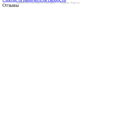
БиБиЗоН на карте Москвы — Яндекс Карты
Отзывы
Делаем автомобили лучше!
Карта сайта
Конфиденциальность
Условия использования
Отключение продувки катализатора (SAP)
Отключение клапана ЕГР
Прошивка под ЕВРО-2
Отключение вихревых заслонок
Отключение и удаление мочевины
AdBlue/BlueTec
Снятие ограничителя скорости