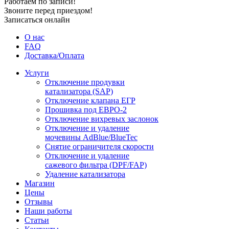
Работаем по записи!
Звоните перед приездом!
Записаться онлайн
О нас
FAQ
Доставка/Оплата
Услуги
Отключение продувки
катализатора (SAP)
Отключение клапана ЕГР
Прошивка под ЕВРО-2
Отключение вихревых заслонок
Отключение и удаление
мочевины AdBlue/BlueTec
Снятие ограничителя скорости
Отключение и удаление
сажевого фильтра (DPF/FAP)
Удаление катализатора
Магазин
Цены
Отзывы
Наши работы
Статьи