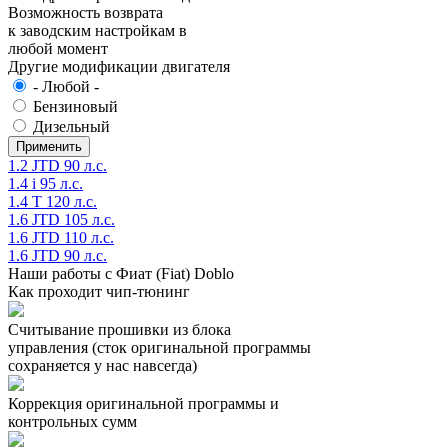
Возможность возврата
к заводским настройкам в
любой момент
Другие модификации двигателя
- Любой -
Бензиновый
Дизельный
1.2 JTD 90 л.с.
1.4 i 95 л.с.
1.4 T 120 л.с.
1.6 JTD 105 л.с.
1.6 JTD 110 л.с.
1.6 JTD 90 л.с.
Наши работы с Фиат (Fiat) Doblo
Как проходит чип-тюнинг
Считывание прошивки из блока
управления (сток оригинальной программы
сохраняется у нас навсегда)
Коррекция оригинальной программы и
контрольных сумм