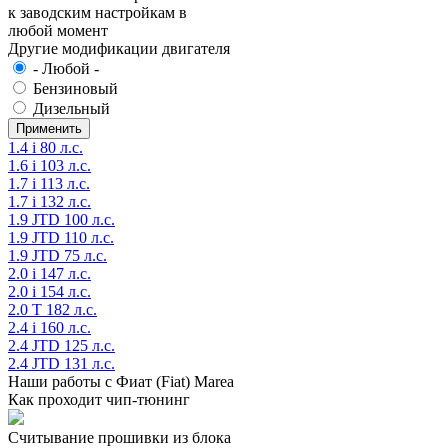
к заводским настройкам в
любой момент
Другие модификации двигателя
- Любой -
Бензиновый
Дизельный
1.4 i 80 л.с.
1.6 i 103 л.с.
1.7 i 113 л.с.
1.7 i 132 л.с.
1.9 JTD 100 л.с.
1.9 JTD 110 л.с.
1.9 JTD 75 л.с.
2.0 i 147 л.с.
2.0 i 154 л.с.
2.0 T 182 л.с.
2.4 i 160 л.с.
2.4 JTD 125 л.с.
2.4 JTD 131 л.с.
Наши работы с Фиат (Fiat) Marea
Как проходит чип-тюнинг
Считывание прошивки из блока