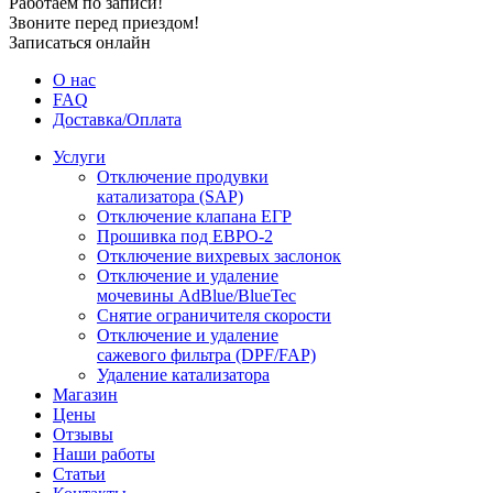
Работаем по записи!
Звоните перед приездом!
Записаться онлайн
О нас
FAQ
Доставка/Оплата
Услуги
Отключение продувки
катализатора (SAP)
Отключение клапана ЕГР
Прошивка под ЕВРО-2
Отключение вихревых заслонок
Отключение и удаление
мочевины AdBlue/BlueTec
Снятие ограничителя скорости
Отключение и удаление
сажевого фильтра (DPF/FAP)
Удаление катализатора
Магазин
Цены
Отзывы
Наши работы
Статьи