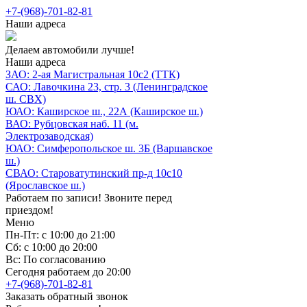
+7-(968)-701-82-81
Наши адреса
Делаем автомобили лучше!
Наши адреса
ЗАО: 2-ая Магистральная 10с2 (ТТК)
САО: Лавочкина 23, стр. 3 (Ленинградское
ш. СВХ)
ЮАО: Каширское ш., 22А (Каширское ш.)
ВАО: Рубцовская наб. 11 (м.
Электрозаводская)
ЮАО: Симферопольское ш. 3Б (Варшавское
ш.)
СВАО: Староватутинский пр-д 10с10
(Ярославское ш.)
Работаем по записи! Звоните перед
приездом!
Меню
Пн-Пт: с 10:00 до 21:00
Сб: с 10:00 до 20:00
Вс: По согласованию
Сегодня работаем до 20:00
+7-(968)-701-82-81
Заказать обратный звонок