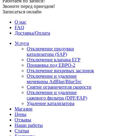
Работаем по записи!
Звоните перед приездом!
Записаться онлайн
О нас
FAQ
Доставка/Оплата
Услуги
Отключение продувки
катализатора (SAP)
Отключение клапана ЕГР
Прошивка под ЕВРО-2
Отключение вихревых заслонок
Отключение и удаление
мочевины AdBlue/BlueTec
Снятие ограничителя скорости
Отключение и удаление
сажевого фильтра (DPF/FAP)
Удаление катализатора
Магазин
Цены
Отзывы
Наши работы
Статьи