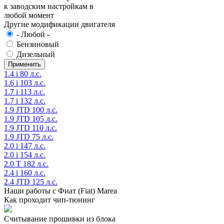
к заводским настройкам в
любой момент
Другие модификации двигателя
- Любой -
Бензиновый
Дизельный
1.4 i 80 л.с.
1.6 i 103 л.с.
1.7 i 113 л.с.
1.7 i 132 л.с.
1.9 JTD 100 л.с.
1.9 JTD 105 л.с.
1.9 JTD 110 л.с.
1.9 JTD 75 л.с.
2.0 i 147 л.с.
2.0 i 154 л.с.
2.0 T 182 л.с.
2.4 i 160 л.с.
2.4 JTD 125 л.с.
Наши работы с Фиат (Fiat) Marea
Как проходит чип-тюнинг
Считывание прошивки из блока