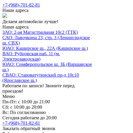
+7-(968)-701-82-81
Наши адреса
Делаем автомобили лучше!
Наши адреса
ЗАО: 2-ая Магистральная 10с2 (ТТК)
САО: Лавочкина 23, стр. 3 (Ленинградское
ш. СВХ)
ЮАО: Каширское ш., 22А (Каширское ш.)
ВАО: Рубцовская наб. 11 (м.
Электрозаводская)
ЮАО: Симферопольское ш. 3Б (Варшавское
ш.)
СВАО: Староватутинский пр-д 10с10
(Ярославское ш.)
Работаем по записи! Звоните перед
приездом!
Меню
Пн-Пт: с 10:00 до 21:00
Сб: с 10:00 до 20:00
Вс: По согласованию
Сегодня работаем до 20:00
+7-(968)-701-82-81
Заказать обратный звонок