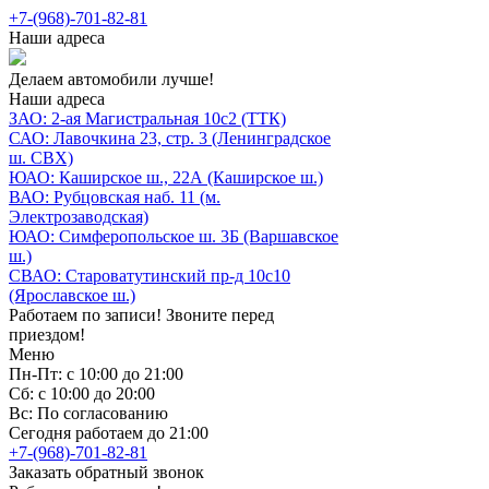
+7-(968)-701-82-81
Наши адреса
Делаем автомобили лучше!
Наши адреса
ЗАО: 2-ая Магистральная 10с2 (ТТК)
САО: Лавочкина 23, стр. 3 (Ленинградское
ш. СВХ)
ЮАО: Каширское ш., 22А (Каширское ш.)
ВАО: Рубцовская наб. 11 (м.
Электрозаводская)
ЮАО: Симферопольское ш. 3Б (Варшавское
ш.)
СВАО: Староватутинский пр-д 10с10
(Ярославское ш.)
Работаем по записи! Звоните перед
приездом!
Меню
Пн-Пт: с 10:00 до 21:00
Сб: с 10:00 до 20:00
Вс: По согласованию
Сегодня работаем до 21:00
+7-(968)-701-82-81
Заказать обратный звонок