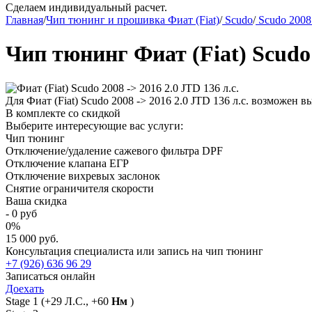
Сделаем индивидуальный расчет.
Главная
/
Чип тюнинг и прошивка Фиат (Fiat)
/
Scudo
/
Scudo 2008
Чип тюнинг Фиат (Fiat) Scudo 
Для Фиат (Fiat) Scudo 2008 -> 2016 2.0 JTD 136 л.с. возможен
В комплекте со скидкой
Выберите интересующие вас услуги:
Чип тюнинг
Отключение/удаление сажевого фильтра DPF
Отключение клапана ЕГР
Отключение вихревых заслонок
Снятие ограничителя скорости
Ваша скидка
-
0
руб
0
%
15 000 руб.
Консультация специалиста или запись на чип тюнинг
+7 (926) 636 96 29
Записаться онлайн
Доехать
Stage 1
(+29 Л.С., +60
Нм
)