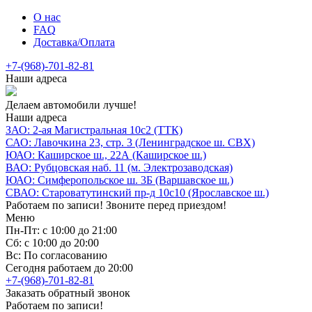
О нас
FAQ
Доставка/Оплата
+7-(968)-701-82-81
Наши адреса
Делаем автомобили лучше!
Наши адреса
ЗАО: 2-ая Магистральная 10с2 (ТТК)
САО: Лавочкина 23, стр. 3 (Ленинградское ш. СВХ)
ЮАО: Каширское ш., 22А (Каширское ш.)
ВАО: Рубцовская наб. 11 (м. Электрозаводская)
ЮАО: Симферопольское ш. 3Б (Варшавское ш.)
СВАО: Староватутинский пр-д 10с10 (Ярославское ш.)
Работаем по записи! Звоните перед приездом!
Меню
Пн-Пт: с 10:00 до 21:00
Сб: с 10:00 до 20:00
Вс: По согласованию
Сегодня работаем до 20:00
+7-(968)-701-82-81
Заказать обратный звонок
Работаем по записи!