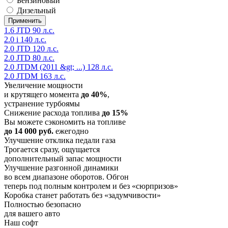
Бензиновый
Дизельный
1.6 JTD 90 л.с.
2.0 i 140 л.с.
2.0 JTD 120 л.с.
2.0 JTD 80 л.с.
2.0 JTDM (2011 &gt; ...) 128 л.с.
2.0 JTDM 163 л.с.
Увеличение мощности
и крутящего момента
до 40%
,
устранение турбоямы
Снижение расхода топлива
до 15%
Вы можете сэкономить на топливе
до 14 000 руб.
ежегодно
Улучшение отклика педали газа
Трогается сразу, ощущается
дополнительный запас мощности
Улучшение разгонной динамики
во всем диапазоне оборотов. Обгон
теперь под полным контролем и без «сюрпризов»
Коробка станет работать без «задумчивости»
Полностью безопасно
для вашего авто
Наш софт