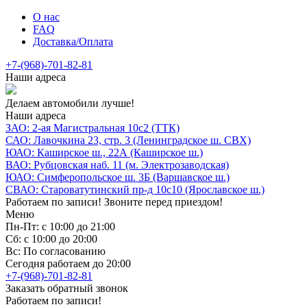
О нас
FAQ
Доставка/Оплата
+7-(968)-701-82-81
Наши адреса
Делаем автомобили лучше!
Наши адреса
ЗАО: 2-ая Магистральная 10с2 (ТТК)
САО: Лавочкина 23, стр. 3 (Ленинградское ш. СВХ)
ЮАО: Каширское ш., 22А (Каширское ш.)
ВАО: Рубцовская наб. 11 (м. Электрозаводская)
ЮАО: Симферопольское ш. 3Б (Варшавское ш.)
СВАО: Староватутинский пр-д 10с10 (Ярославское ш.)
Работаем по записи! Звоните перед приездом!
Меню
Пн-Пт: с 10:00 до 21:00
Сб: с 10:00 до 20:00
Вс: По согласованию
Сегодня работаем до 20:00
+7-(968)-701-82-81
Заказать обратный звонок
Работаем по записи!