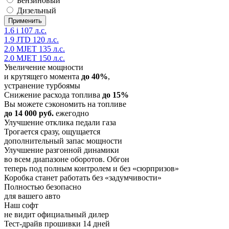
Бензиновый
Дизельный
1.6 i 107 л.с.
1.9 JTD 120 л.с.
2.0 MJET 135 л.с.
2.0 MJET 150 л.с.
Увеличение мощности
и крутящего момента
до 40%
,
устранение турбоямы
Снижение расхода топлива
до 15%
Вы можете сэкономить на топливе
до 14 000 руб.
ежегодно
Улучшение отклика педали газа
Трогается сразу, ощущается
дополнительный запас мощности
Улучшение разгонной динамики
во всем диапазоне оборотов. Обгон
теперь под полным контролем и без «сюрпризов»
Коробка станет работать без «задумчивости»
Полностью безопасно
для вашего авто
Наш софт
не видит официальный дилер
Тест-драйв прошивки 14 дней